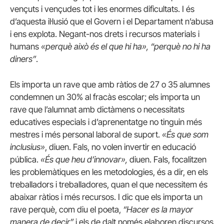
vençuts i vençudes tot i les enormes dificultats. I és
d’aquesta il·lusió que el Govern i el Departament n’abusa
i ens explota. Negant-nos drets i recursos materials i
humans
«perquè això és el que hi ha», “perquè no hi ha
diners”
.
Els importa un rave que amb ràtios de 27 o 35 alumnes
condemnen un 30% al fracàs escolar; els importa un
rave que l’alumnat amb dictàmens o necessitats
educatives especials i d’aprenentatge no tinguin més
mestres i més personal laboral de suport.
«És que som
inclusius»
, diuen. Fals, no volen invertir en educació
pública.
«És que heu d’innovar»,
diuen. Fals, focalitzen
les problemàtiques en les metodologies, és a dir, en els
treballadors i treballadores, quan el que necessitem és
abaixar ràtios i més recursos. I dic que els importa un
rave perquè, com diu el poeta,
“Hacer es la mayor
manera de decir”
i els de dalt només elaboren discursos