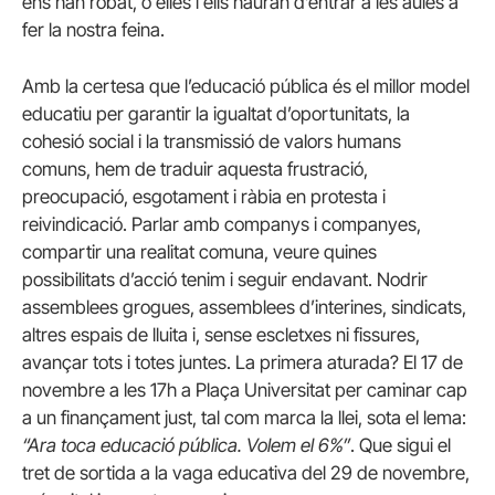
ens han robat, o elles i ells hauran d’entrar a les aules a
fer la nostra feina.
Amb la certesa que l’educació pública és el millor model
educatiu per garantir la igualtat d’oportunitats, la
cohesió social i la transmissió de valors humans
comuns, hem de traduir aquesta frustració,
preocupació, esgotament i ràbia en protesta i
reivindicació. Parlar amb companys i companyes,
compartir una realitat comuna, veure quines
possibilitats d’acció tenim i seguir endavant. Nodrir
assemblees grogues, assemblees d’interines, sindicats,
altres espais de lluita i, sense escletxes ni fissures,
avançar tots i totes juntes. La primera aturada? El 17 de
novembre a les 17h a Plaça Universitat per caminar cap
a un finançament just, tal com marca la llei, sota el lema:
“Ara toca educació pública. Volem el 6%”
. Que sigui el
tret de sortida a la vaga educativa del 29 de novembre,