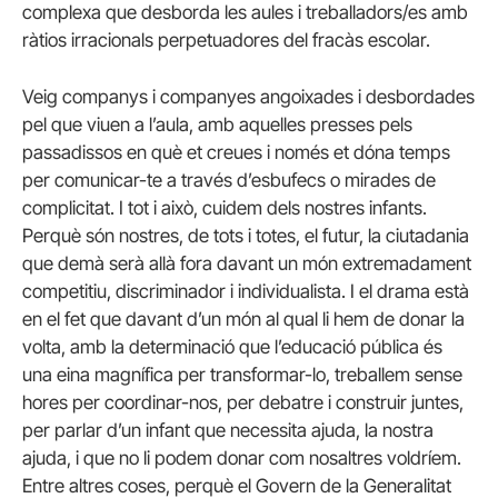
complexa que desborda les aules i treballadors/es amb
ràtios irracionals perpetuadores del fracàs escolar.
Veig companys i companyes angoixades i desbordades
pel que viuen a l’aula, amb aquelles presses pels
passadissos en què et creues i només et dóna temps
per comunicar-te a través d’esbufecs o mirades de
complicitat. I tot i això, cuidem dels nostres infants.
Perquè són nostres, de tots i totes, el futur, la ciutadania
que demà serà allà fora davant un món extremadament
competitiu, discriminador i individualista. I el drama està
en el fet que davant d’un món al qual li hem de donar la
volta, amb la determinació que l’educació pública és
una eina magnífica per transformar-lo, treballem sense
hores per coordinar-nos, per debatre i construir juntes,
per parlar d’un infant que necessita ajuda, la nostra
ajuda, i que no li podem donar com nosaltres voldríem.
Entre altres coses, perquè el Govern de la Generalitat