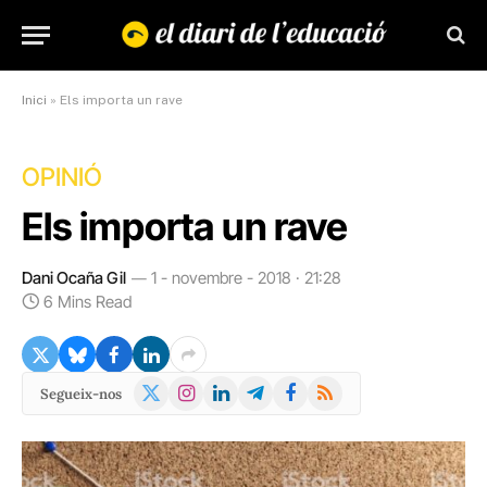
Inici
»
Els importa un rave
OPINIÓ
Els importa un rave
Dani Ocaña Gil
1 - novembre - 2018 · 21:28
6 Mins Read
X
Instagram
LinkedIn
Telegram
Facebook
RSS
Segueix-nos
(Twitter)