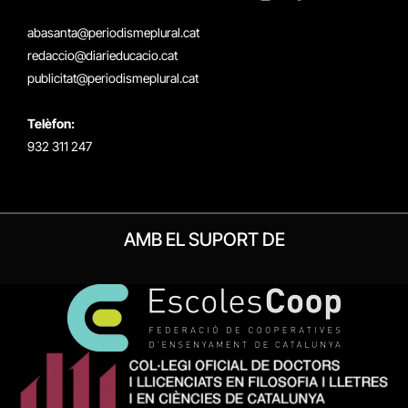
X
Instagram
Facebook
RSS
(Twitter)
abasanta@periodismeplural.cat
redaccio@diarieducacio.cat
publicitat@periodismeplural.cat
Telèfon:
932 311 247
AMB EL SUPORT DE