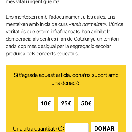
més vital i urgent que mai.
Ens menteixen amb l’adoctrinament a les aules. Ens
menteixen amb inicis de curs
«amb normalitat».
L’única
veritat és que estem infrafinançats, han anihilat la
democràcia als centres i fan de Catalunya un territori
cada cop més desigual per la segregació escolar
produïda pels concerts educatius.
Si t'agrada aquest article, dóna'ns suport amb
una donació.
10€
25€
50€
DONAR
Una altra quantitat (€):