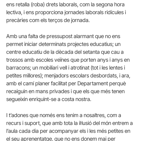
ens retalla (roba) drets laborals, com la segona hora
lectiva, i ens proporciona jornades laborals ridícules i
precàries com els terços de jornada.
Amb una falta de pressupost alarmant que no ens
permet iniciar determinats projectes educatius; un
centre educatiu de la dècada del setanta que cau a
trossos amb escoles veïnes que porten anys i anys en
barracons; un mobiliari vell i atrotinat (tot i les lentes i
petites millores); menjadors escolars desbordats, i ara,
amb el camí planer facilitat per Departament perquè
recaiguin en mans privades i que els que més tenen
segueixin enriquint-se a costa nostra.
I t’adones que només ens tenim a nosaltres, com a
recurs i suport, que amb tota la il·lusió del món entrem a
l’aula cada dia per acompanyar els i les més petites en
el seu aprenentatge, que no ens donem mai per