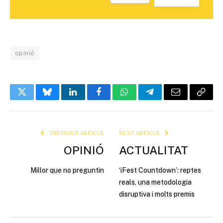
opinió
Twitter
Bluesky
LinkedIn
Facebook
WhatsApp
Telegram
Email
Copy
Link
PREVIOUS ARTICLE
NEXT ARTICLE
OPINIÓ
ACTUALITAT
Millor que no preguntin
‘iFest Countdown’: reptes
reals, una metodologia
disruptiva i molts premis