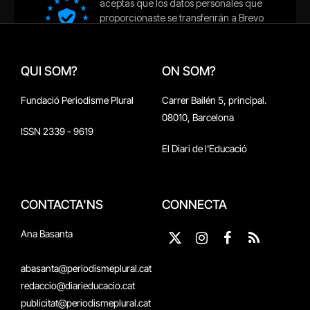
QUI SOM?
ON SOM?
Fundació Periodisme Plural
Carrer Bailén 5, principal.
08010, Barcelona
ISSN 2339 - 9619
El Diari de l'Educació
CONTACTA'NS
CONNECTA
Ana Basanta
X
Instagram
Facebook
RSS
(Twitter)
abasanta@periodismeplural.cat
redaccio@diarieducacio.cat
publicitat@periodismeplural.cat