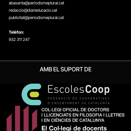
(Twitter)
abasanta@periodismeplural.cat
redaccio@diarieducacio.cat
publicitat@periodismeplural.cat
Telèfon:
932 311 247
AMB EL SUPORT DE