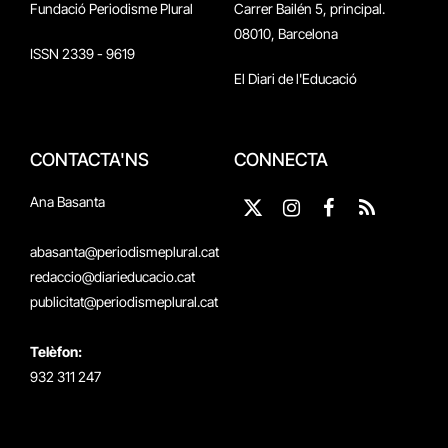
Fundació Periodisme Plural
Carrer Bailén 5, principal.
08010, Barcelona
ISSN 2339 - 9619
El Diari de l'Educació
CONTACTA'NS
CONNECTA
Ana Basanta
X
Instagram
Facebook
RSS
(Twitter)
abasanta@periodismeplural.cat
redaccio@diarieducacio.cat
publicitat@periodismeplural.cat
Telèfon:
932 311 247