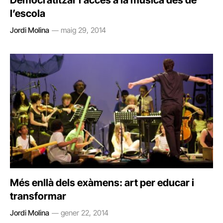
Democratitzar l’accés a la música des de
l’escola
Jordi Molina
maig 29, 2014
Més enllà dels exàmens: art per educar i
transformar
Jordi Molina
gener 22, 2014