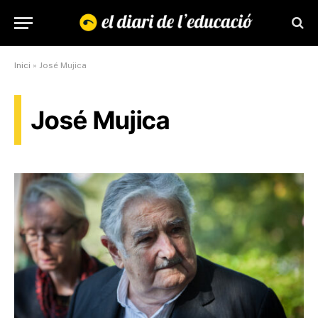
Inici
»
José Mujica
José Mujica