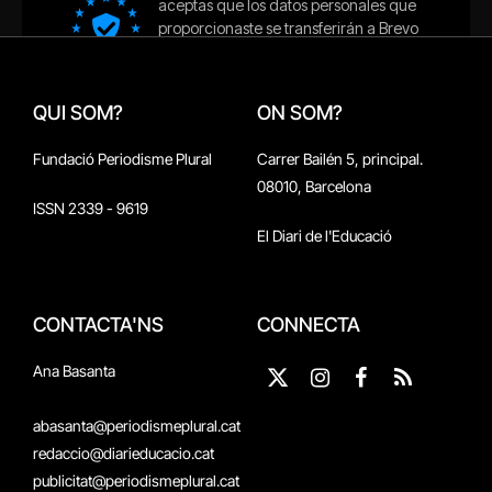
QUI SOM?
ON SOM?
Fundació Periodisme Plural
Carrer Bailén 5, principal.
08010, Barcelona
ISSN 2339 - 9619
El Diari de l'Educació
CONTACTA'NS
CONNECTA
Ana Basanta
X
Instagram
Facebook
RSS
(Twitter)
abasanta@periodismeplural.cat
redaccio@diarieducacio.cat
publicitat@periodismeplural.cat