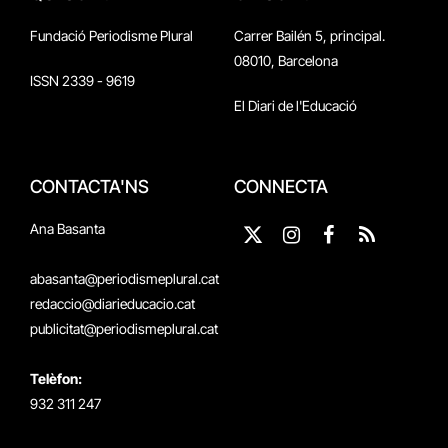
Fundació Periodisme Plural
Carrer Bailén 5, principal.
08010, Barcelona
ISSN 2339 - 9619
El Diari de l'Educació
CONTACTA'NS
CONNECTA
Ana Basanta
X
Instagram
Facebook
RSS
(Twitter)
abasanta@periodismeplural.cat
redaccio@diarieducacio.cat
publicitat@periodismeplural.cat
Telèfon:
932 311 247