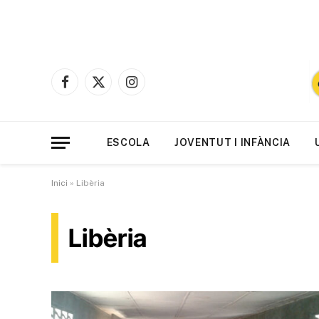
Facebook
X
Instagram
(Twitter)
ESCOLA
JOVENTUT I INFÀNCIA
Inici
»
Libèria
Libèria