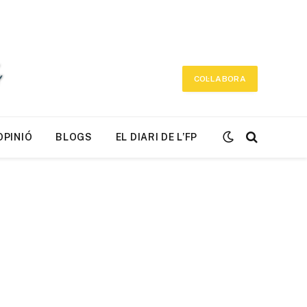
COL·LABORA
OPINIÓ
BLOGS
EL DIARI DE L’FP