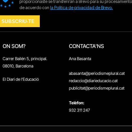
ON SOM?
CONTACTA'NS
Carrer Bailén 5, principal.
Ana Basanta
08010, Barcelona
abasanta@periodismeplural.cat
El Diari de l'Educació
redaccio@diarieducacio.cat
publicitat@periodismeplural.cat
Telèfon:
932 311 247