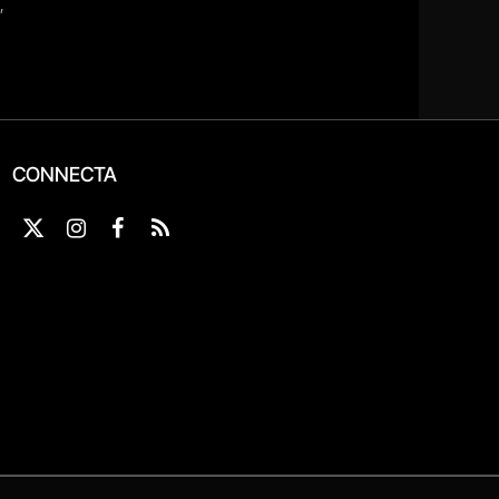
CONNECTA
X
Instagram
Facebook
RSS
(Twitter)