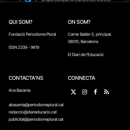
QUI SOM?
ON SOM?
Fundació Periodisme Plural
Carrer Bailén 5, principal.
08010, Barcelona
ISSN 2339 - 9619
El Diari de l'Educació
CONTACTA'NS
CONNECTA
Ana Basanta
X
Instagram
Facebook
RSS
(Twitter)
abasanta@periodismeplural.cat
redaccio@diarieducacio.cat
publicitat@periodismeplural.cat