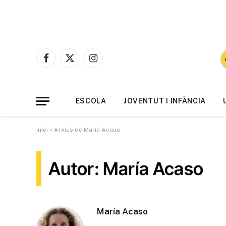
Facebook
X
Instagram
(Twitter)
ESCOLA
JOVENTUT I INFÀNCIA
Inici
»
Arxius de María Acaso
Autor: María Acaso
María Acaso