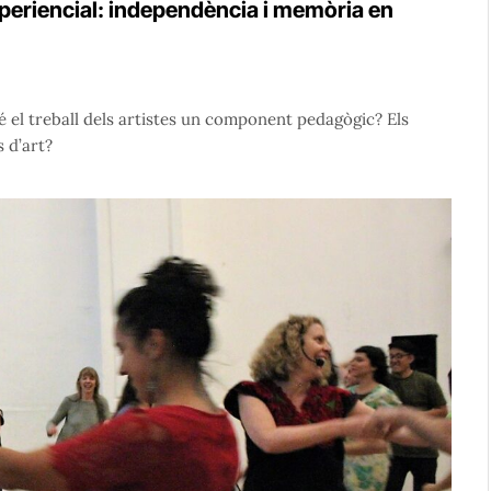
xperiencial: independència i memòria en
é el treball dels artistes un component pedagògic? Els
 d’art?