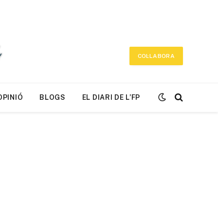
COL·LABORA
OPINIÓ
BLOGS
EL DIARI DE L’FP