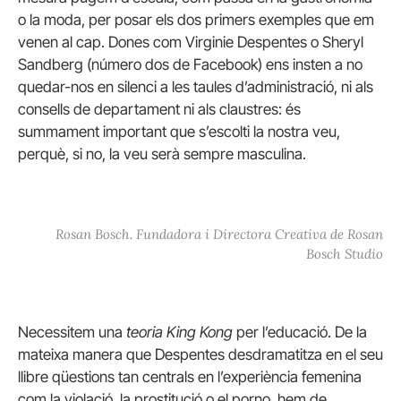
o la moda, per posar els dos primers exemples que em
venen al cap.
Dones com Virginie Despentes o Sheryl
Sandberg (número dos de Facebook) ens insten a no
quedar-nos en silenci a les taules d’administració, ni als
consells de departament ni als claustres: és
summament important que s’escolti la nostra veu,
perquè, si no, la veu serà sempre masculina.
Rosan Bosch. Fundadora i Directora Creativa de Rosan
Bosch Studio
Necessitem una
teoria King Kong
per l’educació.
De la
mateixa manera que Despentes desdramatitza en el seu
llibre qüestions tan centrals en l’experiència femenina
com la violació, la prostitució o el porno, hem de