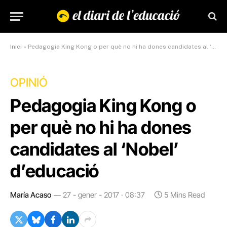
Inici
»
Pedagogia King Kong o per què no hi ha dones candidates al ‘Nobel’ d’educació
OPINIÓ
Pedagogia King Kong o
per què no hi ha dones
candidates al ‘Nobel’
d’educació
María Acaso
27 - gener - 2017 · 08:37
5 Mins Read