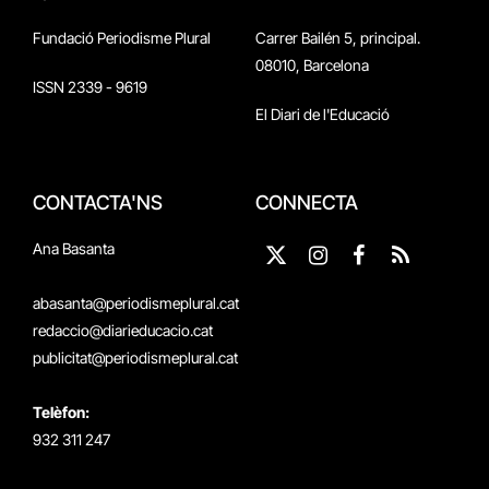
Fundació Periodisme Plural
Carrer Bailén 5, principal.
08010, Barcelona
ISSN 2339 - 9619
El Diari de l'Educació
CONTACTA'NS
CONNECTA
Ana Basanta
X
Instagram
Facebook
RSS
(Twitter)
abasanta@periodismeplural.cat
redaccio@diarieducacio.cat
publicitat@periodismeplural.cat
Telèfon:
932 311 247