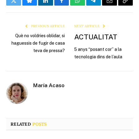
Twitter
Bluesky
LinkedIn
Facebook
WhatsApp
Telegram
Email
Copy
Link
PREVIOUS ARTICLE
NEXT ARTICLE
ACTUALITAT
Què no voldries oblidar, si
haguessis de fugir de casa
5 anys “posant cor” a la
teva de pressa?
tecnologia dins de l’aula
María Acaso
RELATED
POSTS