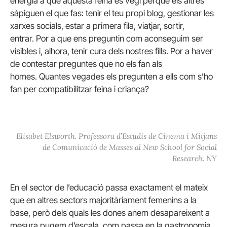
energia a que aquesta feina es vegi perquè els altres
sàpiguen el que fas: tenir el teu propi blog, gestionar les
xarxes socials, estar a primera fila, viatjar, sortir,
entrar.
Por a que ens preguntin com aconseguim ser
visibles i, alhora, tenir cura dels nostres fills.
Por a haver
de contestar preguntes que no els fan als
homes.
Quantes vegades els pregunten a ells com s’ho
fan per compatibilitzar feina i criança?
Elisabet Elsworth. Professora d’Estudis de Cinema i Mitjans
de Comunicació de Masses al New School for Social
Research. NY
En el sector de l’educació passa exactament el mateix
que en altres sectors majoritàriament femenins a la
base, però dels quals les dones anem desapareixent a
mesura pugem d’escala, com passa en la gastronomia