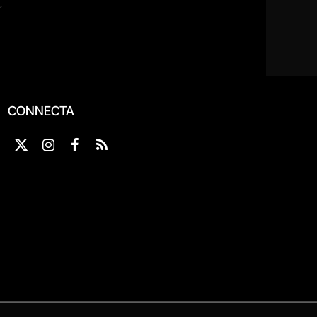
CONNECTA
X
Instagram
Facebook
RSS
(Twitter)