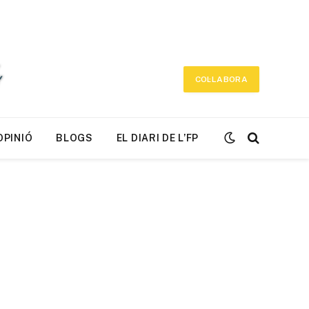
COL·LABORA
OPINIÓ
BLOGS
EL DIARI DE L’FP