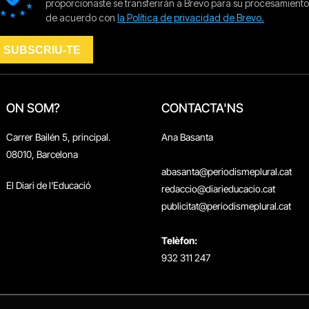
ON SOM?
CONTACTA'NS
Carrer Bailén 5, principal.
Ana Basanta
08010, Barcelona
abasanta@periodismeplural.cat
El Diari de l'Educació
redaccio@diarieducacio.cat
publicitat@periodismeplural.cat
Telèfon:
932 311 247