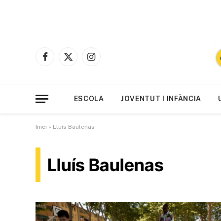
Facebook
X
Instagram
(Twitter)
ESCOLA
JOVENTUT I INFÀNCIA
Inici
»
Lluís Baulenas
Lluís Baulenas