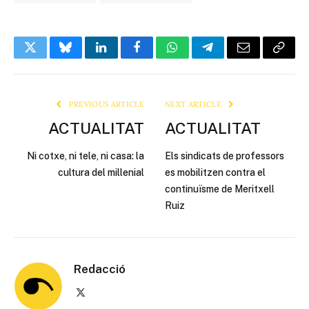
Twitter
Bluesky
LinkedIn
Facebook
WhatsApp
Telegram
Email
Copy
Link
PREVIOUS ARTICLE
NEXT ARTICLE
ACTUALITAT
ACTUALITAT
Ni cotxe, ni tele, ni casa: la
Els sindicats de professors
cultura del millenial
es mobilitzen contra el
continuïsme de Meritxell
Ruiz
Redacció
X
(Twitter)