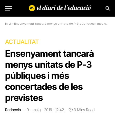
Inici
»
Ensenyament tancarà menys unitats de P-3 públiques i més concertades de les previstes
ACTUALITAT
Ensenyament tancarà
menys unitats de P-3
públiques i més
concertades de les
previstes
Redacció
9 - maig - 2016 · 12:42
3 Mins Read