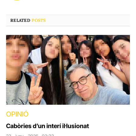
RELATED
POSTS
OPINIÓ
Cabòries d’un interí il·lusionat