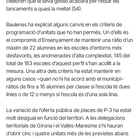
celebren que la seva gestió acabarà per reduir els
tancaments a quasi la meitat (54).
Baulenas ha explicat alguns canvis en els criteris de
programació d’unitats que ho han permès. Un d’ells és
el compromís d’Ensenyament de mantenir una ràtio d’un
màxim de 22 alumnes en les escoles d’entorns més
desfavorits, les anomenades d’alta complexitat. 145 del
total de 183 escoles d’aquest perfil s’han acollit a la
mesura. Una altra dels criteris ha estat mantenir en
alguns casos –quan no hi ha acord amb el municipi–
ràtios de fins a 16 alumnes per classe si l’escola té dues
línies o de 12 o menys si l’escola és d’una sola línia.
La variació de l’oferta pública de places de P-3 ha estat
molt desigual en funció del territori. A les delegacions
territorials de Girona i el Vallès-Maresme s’hi hauran
d’obrir cinc i quatre unitats més de les previstes abans