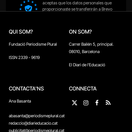
QUI SOM?
ON SOM?
Fundació Periodisme Plural
Carrer Bailén 5, principal.
08010, Barcelona
ISSN 2339 - 9619
El Diari de l'Educació
CONTACTA'NS
CONNECTA
Ana Basanta
X
Instagram
Facebook
RSS
(Twitter)
abasanta@periodismeplural.cat
redaccio@diarieducacio.cat
publicitat@periodismeplural.cat