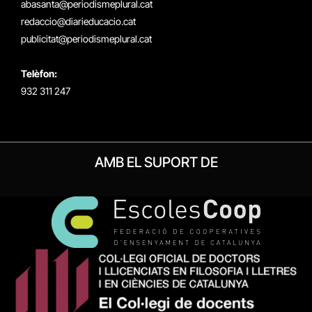
abasanta@periodismeplural.cat
redaccio@diarieducacio.cat
publicitat@periodismeplural.cat
Telèfon:
932 311 247
AMB EL SUPORT DE