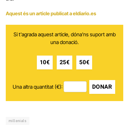
Aquest és un article publicat a eldiario.es
Si t'agrada aquest article, dóna'ns suport amb
una donació.
10€
25€
50€
DONAR
Una altra quantitat (€):
millenials