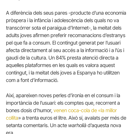
A diferència dels seus pares -producte d’una economia
pròspera i la infància i adolescència dels quals no va
transcórrer sota el paraigua d’Internet-, la meitat dels
adults joves afirmen preferir recomanacions d’estranys
pel que fa a consum.
El contingut generat per l’usuari
afecta directament al seu accés a la informació i a l’ús i
gaudi de la cultura.
Un 84% presta atenció directa a
aquelles plataformes en les quals es valora aquest
contingut, i la meitat dels joves a Espanya ho utilitzen
com a font d’informació.
Així, apareixen noves perles d’ironia en el consum i la
importància de l’usuari: els comptes que, recorrent a
bones dosis d’humor,
venen coca-cola de «la millor
collita
» a trenta euros el litre.
Això sí, avalats per més de
setanta comentaris.
Un acte
warholià
d’aquesta nova
era.