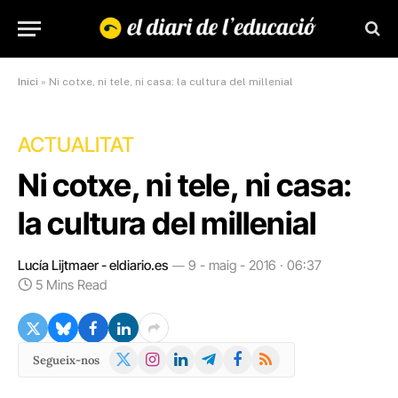
Inici
»
Ni cotxe, ni tele, ni casa: la cultura del millenial
ACTUALITAT
Ni cotxe, ni tele, ni casa:
la cultura del millenial
Lucía Lijtmaer - eldiario.es
9 - maig - 2016 · 06:37
5 Mins Read
X
Instagram
LinkedIn
Telegram
Facebook
RSS
Segueix-nos
(Twitter)