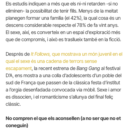
Els estudis indiquen a més que els ni-ni retarden -si no
eliminen- la possibilitat de tenir fills.
Menys de la meitat
planegen formar una família (el 42%), la qual cosa és un
descens considerable respecte el 78% de fa vint anys.
El sexe, així, es converteix en un espai d’exploració més
que de compromís, i això es trasllueix també en la ficció.
Després de
It Follows,
que mostrava un món juvenil en el
qual el sexe és una cadena de terrors sense
escapament
, la recent estrena de
Bang Gang
al festival
D’A, ens mostra a una colla d’adolescents d’un poble del
sud de França que passen de la clàssica festa d’institut
a l’orgia desenfadada convocada via mòbil.
Sexe i amor
es dissocien, i el romanticisme s’allunya del final feliç
clàssic.
No compren el que els aconsellen (a no ser que no et
coneguin)