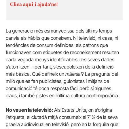
Clica aquí i ajuda'ns!
La generació més esmunyedissa dels últims temps
canvia els hàbits que coneixem.
Ni televisió, ni casa, ni
tendències de consum definides: els patrons que
funcionaven com etiquetes de reconeixement resulten
cada vegada menys identificables i les seves dades
s’atomitzen -i per tant, s’escapoleixen de la definició
més bàsica.
Què defineix un
millenial
?
La pregunta del
milió que es fan publicistes, guionistes i mitjans de
comunicació té poca resposta fàcil però sí algunes
claus, i també pistes en l’última cultura contemporània.
No veuen la televisió:
Als Estats Units, on s’origina
l’etiqueta, el ciutadà mitjà consumeix el 71% de la seva
graella audiovisual en televisió, però en la forquilla que