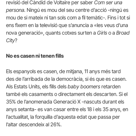
revisió del Càndid de Voltaire per saber
Com ser una
persona.
Ningú es mou del seu centre d’acció -ningú es
mou de si mateix ni tan sols com a fil temàtic-.
Fins i tot si
ens fixem en la televisió que s’anuncia a «les veus d’una
nova generació», quants cotxes surten a
Girls
o a
Broad
City
?
No es casen ni tenen fills
Els espanyols es casen, de mitjana, 11 anys més tard
des de l’arribada de la democràcia, si és que es casen.
Als Estats Units, els fills dels
baby boomers
retarden
també els casaments o directament els descarten.
Si el
35% de l’anomenada Generació X -nascuts durant els
anys setanta- es van casar entre els 18 i els 35 anys, en
l’actualitat, la forquilla d’aquesta edat que passa per
l’altar descendeix al 26%.