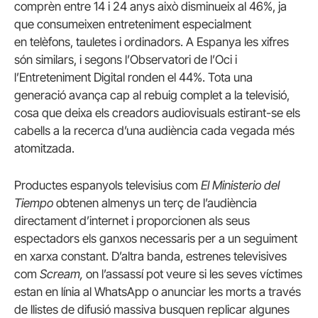
comprèn entre 14 i 24 anys això disminueix al 46%, ja
que consumeixen entreteniment especialment
en telèfons, tauletes i ordinadors.
A Espanya les xifres
són similars, i segons l’Observatori de l’Oci i
l’Entreteniment Digital ronden el 44%. Tota una
generació avança cap al rebuig complet a la televisió,
cosa que deixa els creadors audiovisuals estirant-se els
cabells a la recerca d’una audiència cada vegada més
atomitzada.
Productes espanyols televisius com
El Ministerio del
Tiempo
obtenen almenys un terç de l’audiència
directament d’internet i proporcionen als seus
espectadors els ganxos necessaris per a un seguiment
en xarxa constant.
D’altra banda, estrenes televisives
com
Scream,
on l’assassí pot veure si les seves víctimes
estan en línia al WhatsApp o anunciar les morts a través
de llistes de difusió massiva busquen replicar algunes