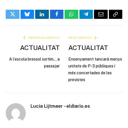
Twitter
Bluesky
LinkedIn
Facebook
WhatsApp
Telegram
Email
Copy
Link
PREVIOUS ARTICLE
NEXT ARTICLE
ACTUALITAT
ACTUALITAT
A l’escola bressol sortim… a
Ensenyament tancarà menys
passejar
unitats de P-3 públiques i
més concertades de les
previstes
Lucía Lijtmaer - eldiario.es