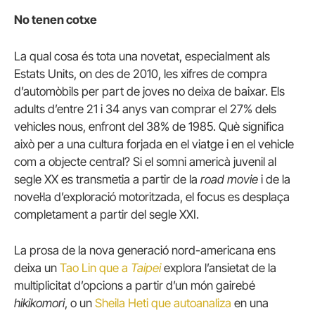
No tenen cotxe
La qual cosa és tota una novetat, especialment als
Estats Units, on des de 2010, les xifres de compra
d’automòbils per part de joves no deixa de baixar.
Els
adults d’entre 21 i 34 anys van comprar el 27% dels
vehicles nous, enfront del 38% de 1985. Què significa
això per a una cultura forjada en el viatge i en el vehicle
com a objecte central?
Si el somni americà juvenil al
segle XX es transmetia a partir de la
road movie
i de la
novel·la d’exploració motoritzada, el focus es desplaça
completament a partir del segle XXI.
La prosa de la nova generació nord-americana ens
deixa un
Tao Lin que a
Taipei
explora l’ansietat de la
multiplicitat d’opcions a partir d’un món gairebé
hikikomori
, o un
Sheila Heti que autoanaliza
en una