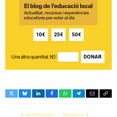
10€
25€
50€
DONAR
Una altra quantitat (€):
Twitter
Bluesky
LinkedIn
Facebook
WhatsApp
Telegram
Email
Copy
Link
PREVIOUS ARTICLE
NEXT ARTICLE