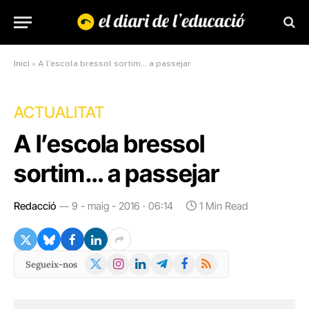
Inici
»
A l’escola bressol sortim… a passejar
ACTUALITAT
A l’escola bressol
sortim… a passejar
Redacció
9 - maig - 2016 · 06:14
1 Min Read
X
Instagram
LinkedIn
Telegram
Facebook
RSS
Segueix-nos
(Twitter)