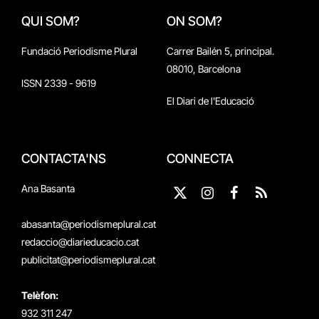
QUI SOM?
ON SOM?
Fundació Periodisme Plural
Carrer Bailén 5, principal.
08010, Barcelona
ISSN 2339 - 9619
El Diari de l'Educació
CONTACTA'NS
CONNECTA
Ana Basanta
X
Instagram
Facebook
RSS
(Twitter)
abasanta@periodismeplural.cat
redaccio@diarieducacio.cat
publicitat@periodismeplural.cat
Telèfon:
932 311 247