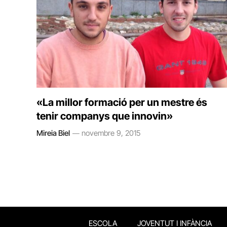
«La millor formació per un mestre és
tenir companys que innovin»
Mireia Biel
novembre 9, 2015
ESCOLA
JOVENTUT I INFÀNCIA