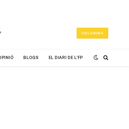
COL·LABORA
OPINIÓ
BLOGS
EL DIARI DE L’FP