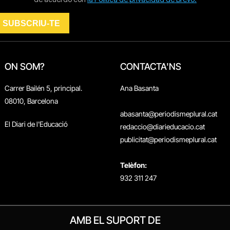
ON SOM?
CONTACTA'NS
Carrer Bailén 5, principal.
Ana Basanta
08010, Barcelona
abasanta@periodismeplural.cat
El Diari de l'Educació
redaccio@diarieducacio.cat
publicitat@periodismeplural.cat
Telèfon:
932 311 247
AMB EL SUPORT DE