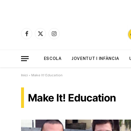
Facebook
X
Instagram
(Twitter)
ESCOLA
JOVENTUT I INFÀNCIA
Inici
»
Make It! Education
Make It! Education