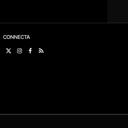
CONNECTA
X
Instagram
Facebook
RSS
(Twitter)