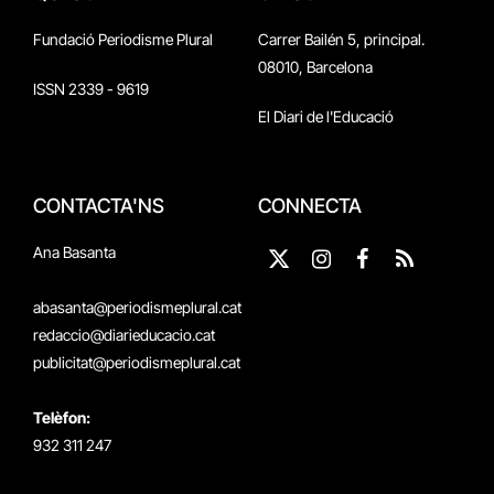
Fundació Periodisme Plural
Carrer Bailén 5, principal.
08010, Barcelona
ISSN 2339 - 9619
El Diari de l'Educació
CONTACTA'NS
CONNECTA
Ana Basanta
X
Instagram
Facebook
RSS
(Twitter)
abasanta@periodismeplural.cat
redaccio@diarieducacio.cat
publicitat@periodismeplural.cat
Telèfon:
932 311 247