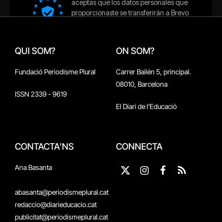
QUI SOM?
ON SOM?
Fundació Periodisme Plural
Carrer Bailén 5, principal.
08010, Barcelona
ISSN 2339 - 9619
El Diari de l'Educació
CONTACTA'NS
CONNECTA
Ana Basanta
X
Instagram
Facebook
RSS
(Twitter)
abasanta@periodismeplural.cat
redaccio@diarieducacio.cat
publicitat@periodismeplural.cat