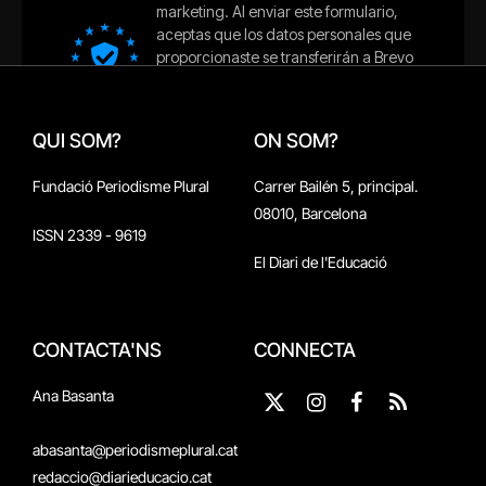
QUI SOM?
ON SOM?
Fundació Periodisme Plural
Carrer Bailén 5, principal.
08010, Barcelona
ISSN 2339 - 9619
El Diari de l'Educació
CONTACTA'NS
CONNECTA
Ana Basanta
X
Instagram
Facebook
RSS
(Twitter)
abasanta@periodismeplural.cat
redaccio@diarieducacio.cat