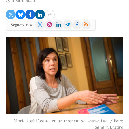
9 Mins Read
X
Instagram
LinkedIn
Telegram
Facebook
RSS
Segueix-nos
(Twitter)
Maria José Codina, en un moment de l'entrevista. / Foto:
Sandra Lázaro