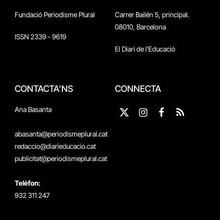
Fundació Periodisme Plural
Carrer Bailén 5, principal.
08010, Barcelona
ISSN 2339 - 9619
El Diari de l'Educació
CONTACTA'NS
CONNECTA
Ana Basanta
X
Instagram
Facebook
RSS
(Twitter)
abasanta@periodismeplural.cat
redaccio@diarieducacio.cat
publicitat@periodismeplural.cat
Telèfon:
932 311 247