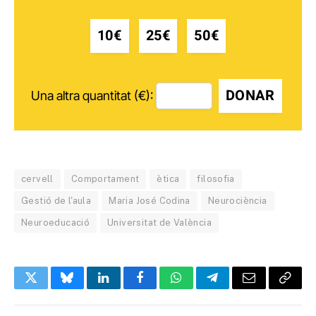
10€
25€
50€
DONAR
Una altra quantitat (€):
cervell
Comportament
ètica
filosofia
Gestió de l'aula
Maria José Codina
Neurociència
Neuroeducació
Universitat de València
Twitter
Bluesky
LinkedIn
Facebook
WhatsApp
Telegram
Email
Copy
Link