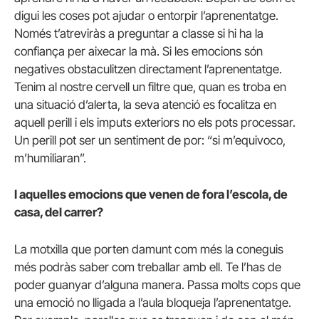
digui les coses pot ajudar o entorpir l’aprenentatge.
Només t’atreviràs a preguntar a classe si hi ha la
confiança per aixecar la mà. Si les emocions són
negatives obstaculitzen directament l’aprenentatge.
Tenim al nostre cervell un filtre que, quan es troba en
una situació d’alerta, la seva atenció es focalitza en
aquell perill i els imputs exteriors no els pots processar.
Un perill pot ser un sentiment de por: “si m’equivoco,
m’humiliaran”.
I aquelles emocions que venen de fora l’escola, de
casa, del carrer?
La motxilla que porten damunt com més la coneguis
més podràs saber com
treballar amb ell. Te l’has de
poder guanyar d’alguna manera. Passa molts cops que
una emoció no lligada a l’aula bloqueja l’aprenentatge.