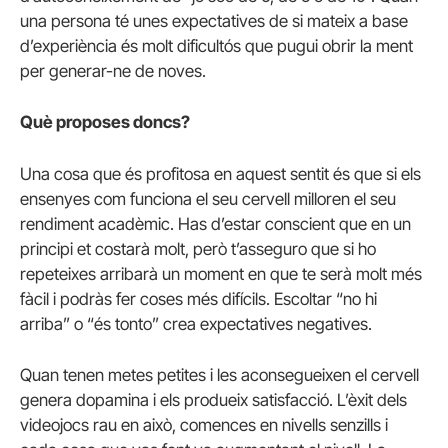
una persona té unes expectatives de si mateix a base
d’experiència és molt dificultós que pugui obrir la ment
per generar-ne de noves.
Què proposes doncs?
Una cosa que és profitosa en aquest sentit és que si els
ensenyes com funciona el seu cervell milloren el seu
rendiment acadèmic. Has d’estar conscient que en un
principi et costarà molt, però t’asseguro que si ho
repeteixes arribarà un moment en que te serà molt més
fàcil i podràs fer coses més difícils. Escoltar “no hi
arriba” o “és tonto” crea expectatives negatives.
Quan tenen metes petites i les aconsegueixen el cervell
genera dopamina i els produeix satisfacció. L’èxit dels
videojocs rau en això, comences en nivells senzills i