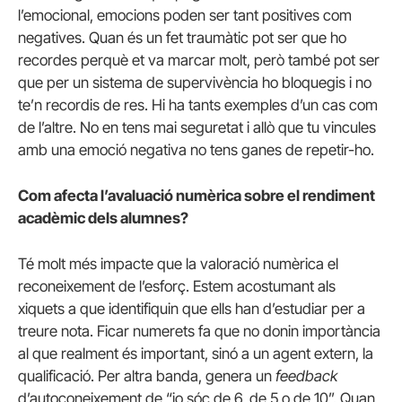
l’emocional, emocions poden ser tant positives com
negatives. Quan és un fet traumàtic pot ser que ho
recordes perquè et va marcar molt, però també pot ser
que
per un sistema de supervivència ho bloquegis i no
te’n recordis de res. Hi ha tants exemples d’un cas com
de l’altre. No en tens mai seguretat i allò que tu vincules
amb una emoció negativa no tens ganes de repetir-ho.
Com afecta l’avaluació numèrica sobre el rendiment
acadèmic dels alumnes?
Té molt més impacte que la valoració numèrica el
reconeixement de l’esforç. Estem acostumant als
xiquets a que identifiquin que ells han d’estudiar per a
treure nota. Ficar numerets fa que no donin importància
al que realment és important, sinó a un agent extern, la
qualificació. Per altra banda, genera un
feedback
d’autoconeixement de “jo sóc de 6, de 5 o de 10”. Quan