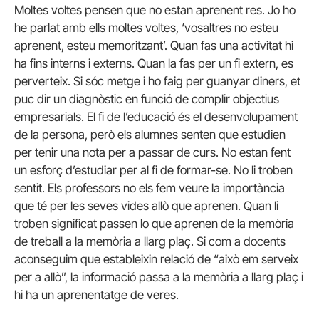
Moltes voltes pensen que no estan aprenent res. Jo ho
he parlat amb ells moltes voltes, ‘vosaltres no esteu
aprenent, esteu memoritzant’. Quan fas una activitat hi
ha fins interns i externs. Quan la fas per un fi extern, es
perverteix. Si sóc metge i ho faig per guanyar diners, et
puc dir un diagnòstic en funció de complir objectius
empresarials. El fi de l’educació és el desenvolupament
de la persona, però els alumnes senten que estudien
per tenir una nota per a passar de curs. No estan fent
un esforç d’estudiar per al fi de formar-se. No li troben
sentit. Els professors no els fem veure la importància
que té per les seves vides allò que aprenen. Quan li
troben significat passen lo que aprenen de la memòria
de treball a la memòria a llarg plaç. Si com a docents
aconseguim que estableixin relació de “això em serveix
per a allò”, la informació passa a la memòria a llarg plaç i
hi ha un aprenentatge de veres.