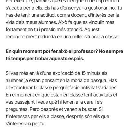
Per exemple, parelles que es trenquen i de cop el món
s’acaba per a ells. Els has d’ensenyar a gestionar-ho. Tu
has de tenir una actitud, com a docent, d’interès per la
vida dels meus alumnes. Això fa que es vinculin més
fortament en tu i prestin més atenció. Aquest
reconeixement redunda en una millor situació a classe.
En quin moment pot fer això el professor? No sempre
té temps per trobar aquests espais.
Si vas més enllà d’una explicació de 15 minuts els
alumnes ja estan pensant en la mona de pasqua. Has
d’estructurar la classe perquè facin activitat variades.
En el moment en que estan en classe fent activitats et
vas passejant i veus què hi tenen a la cara i els
preguntes. Però després et venen a buscar. Si
t’interesses per ells a classe, després són ells que
s’interessen per tu.