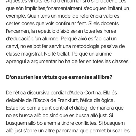
Aquestes virtuts les ha d’encarnar sí o sí el docent. Les
que són implícites,fonamentalment s’eduquen imitant un
exemple. Quan tens un model de referència valores
certes coses que vols continuar fent. Si els docents
l’encarnen, la repetició d’això seran totes les hores
d’educació d’un alumne. Perquè això es faci cal un
canvi, no es pot fer servir una metodologia passiva de
classe magistral. No té trellat. Perquè un alumne
aprengui a argumentar ho ha de fer en totes les classes.
D’on surten les virtuts que esmentes al llibre?
De l’ètica discursiva cordial d’Adela Cortina. Ella és
deixeble de l’Escola de Frankfurt, l’ètica dialògica.
Establisc com a punt central el diàleg, de manera que
no es busca allò bo sinó que es busca allò just. Si
busquem allò bo anem a tindre conflictes. Si busquem
allò just s’obre un altre panorama que permet buscar les