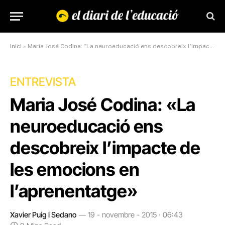
Inici
»
Maria José Codina: “La neuroeducació ens descobreix l’impacte de les emocions en l’aprenentatge”
ENTREVISTA
Maria José Codina: «La
neuroeducació ens
descobreix l’impacte de
les emocions en
l’aprenentatge»
Xavier Puig i Sedano
19 - novembre - 2015 · 06:43