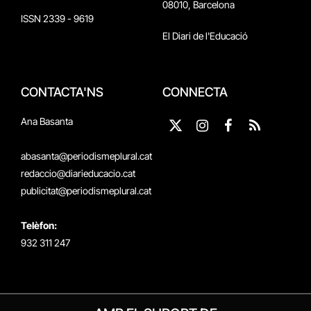
08010, Barcelona
ISSN 2339 - 9619
El Diari de l'Educació
CONTACTA'NS
CONNECTA
Ana Basanta
X
Instagram
Facebook
RSS
(Twitter)
abasanta@periodismeplural.cat
redaccio@diarieducacio.cat
publicitat@periodismeplural.cat
Telèfon:
932 311 247