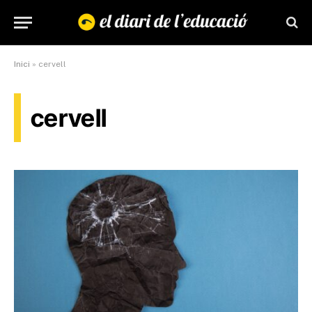
Inici
»
cervell
cervell