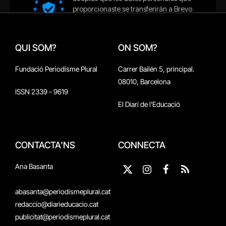
QUI SOM?
ON SOM?
Fundació Periodisme Plural
Carrer Bailén 5, principal.
08010, Barcelona
ISSN 2339 - 9619
El Diari de l'Educació
CONTACTA'NS
CONNECTA
Ana Basanta
X
Instagram
Facebook
RSS
(Twitter)
abasanta@periodismeplural.cat
redaccio@diarieducacio.cat
publicitat@periodismeplural.cat