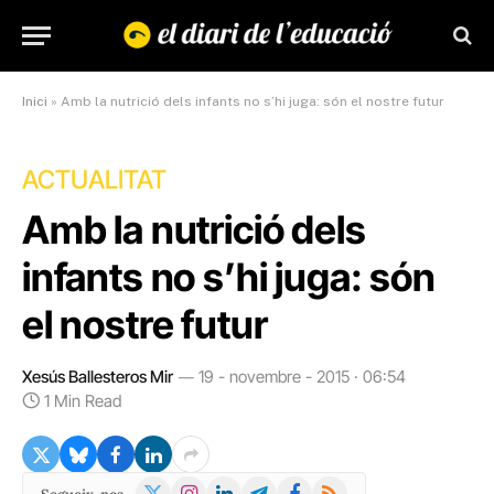
Inici
»
Amb la nutrició dels infants no s’hi juga: són el nostre futur
ACTUALITAT
Amb la nutrició dels
infants no s’hi juga: són
el nostre futur
Xesús Ballesteros Mir
19 - novembre - 2015 · 06:54
1 Min Read
X
Instagram
LinkedIn
Telegram
Facebook
RSS