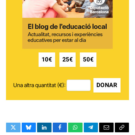
10€
25€
50€
DONAR
Una altra quantitat (€):
Twitter
Bluesky
LinkedIn
Facebook
WhatsApp
Telegram
Email
Copy