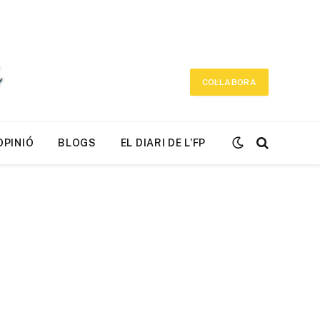
COL·LABORA
OPINIÓ
BLOGS
EL DIARI DE L’FP