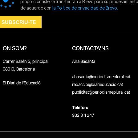
ON SOM?
CONTACTA'NS
Carrer Bailén 5, principal.
Ana Basanta
08010, Barcelona
abasanta@periodismeplural.cat
El Diari de l'Educació
redaccio@diarieducacio.cat
publicitat@periodismeplural.cat
Telèfon:
932 311 247