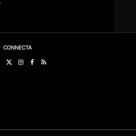
CONNECTA
X
Instagram
Facebook
RSS
(Twitter)