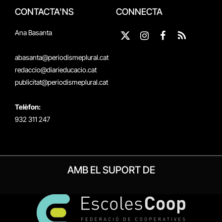
CONTACTA'NS
CONNECTA
Ana Basanta
X
Instagram
Facebook
RSS
(Twitter)
abasanta@periodismeplural.cat
redaccio@diarieducacio.cat
publicitat@periodismeplural.cat
Telèfon:
932 311 247
AMB EL SUPORT DE