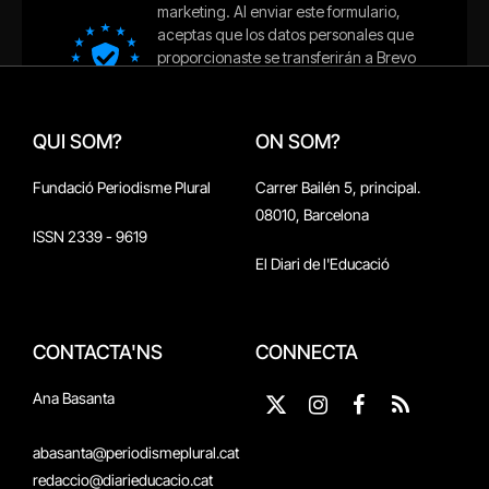
QUI SOM?
ON SOM?
Fundació Periodisme Plural
Carrer Bailén 5, principal.
08010, Barcelona
ISSN 2339 - 9619
El Diari de l'Educació
CONTACTA'NS
CONNECTA
Ana Basanta
X
Instagram
Facebook
RSS
(Twitter)
abasanta@periodismeplural.cat
redaccio@diarieducacio.cat