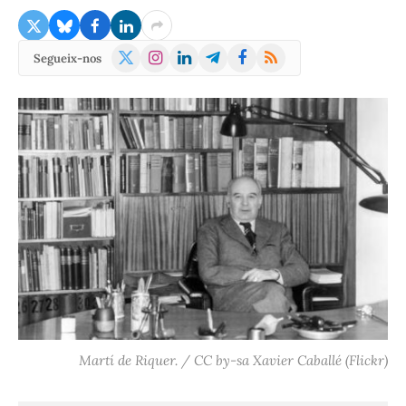
X
Instagram
LinkedIn
Telegram
Facebook
RSS
Segueix-nos
(Twitter)
Martí de Riquer. / CC by-sa Xavier Caballé (Flickr)