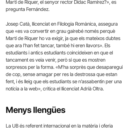
Martí de Riquer, el senyor rector Dídac Ramírez?», es
pregunta Fernández.
Josep Catà, llicenciat en Filologia Romànica, assegura
que «es va convertir en grau gairebé només perquè
Martí de Riquer ho va exigir, ja que els mateixos dubtes
que ara l’han fet tancar, també hi eren llavors». Els
estudiants i antics estudiants coincideixen en que el
tancament es veia venir, però sí que es mostren
sorpresos per la forma. «M’ha sorprès que desaparegui
de cop, sense amagar per res la destrossa que estan
fent, i és lleig que els estudiants se n’assabentin per una
notícia a la web», critica el llicenciat Adrià Oltra.
Menys llengües
La UB és referent internacional en la matèria i oferia