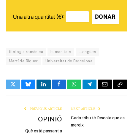
DONAR
Una altra quantitat (€):
filologia romànica
humanitats
Llengües
Martí de Riquer
Universitat de Barcelona
Twitter
Bluesky
LinkedIn
Facebook
WhatsApp
Telegram
Email
Copy
Link
PREVIOUS ARTICLE
NEXT ARTICLE
OPINIÓ
Cada tribu té l’escola que es
mereix
Què està passant a