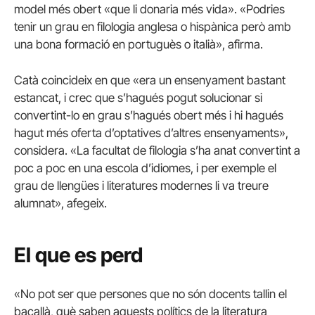
model més obert «que li donaria més vida». «Podries
tenir un grau en filologia anglesa o hispànica però amb
una bona formació en portuguès o italià», afirma.
Catà coincideix en que «era un ensenyament bastant
estancat, i crec que s’hagués pogut solucionar si
convertint-lo en grau s’hagués obert més i hi hagués
hagut més oferta d’optatives d’altres ensenyaments»,
considera. «La facultat de filologia s’ha anat convertint a
poc a poc en una escola d’idiomes, i per exemple el
grau de llengües i literatures modernes li va treure
alumnat», afegeix.
El que es perd
«No pot ser que persones que no són docents tallin el
bacallà, què saben aquests polítics de la literatura