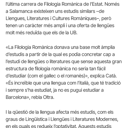
l’última carrera de Filologia Romànica de l’Estat. Només
a Salamanca existeixen uns estudis similars –de
Llengues, Literatures i Cultures Romàniques–, però
tenen un caràcter més ampli i una oferta de llengües
molt més reduïda que els de la UB.
«La Filologia Romànica donava una base molt àmplia
d’estudis a partir de la qual es podia concretar cap a
l’estudi de llengües o literatures que sense aquesta gran
estructura de filologia romànica no seria tan fácil
d’estudiar (com el gallec o el romanès)», explica Catà.
«És increïble que una llengua com l’italià, que té tradició
i sempre s’ha estudiat, ja no es pugui estudiar a
Barcelona», rebla Oltra.
I la qüestió de la llengua afecta més estudis, com els
graus de Lingüística i Llengües i Literatures Modernes,
en els quals es redueix l’optativitat. Aquests estudis