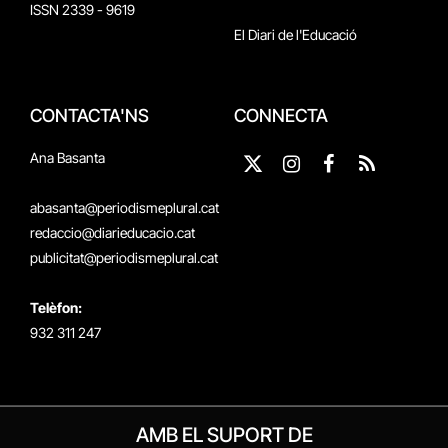
ISSN 2339 - 9619
El Diari de l'Educació
CONTACTA'NS
CONNECTA
Ana Basanta
X
Instagram
Facebook
RSS
(Twitter)
abasanta@periodismeplural.cat
redaccio@diarieducacio.cat
publicitat@periodismeplural.cat
Telèfon:
932 311 247
AMB EL SUPORT DE