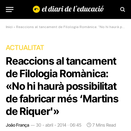
Inici
»
Reaccions al tancament de Filologia Romànica: “No hi haurà possibilitat de fabricar més ‘Martins de Riquer'”
ACTUALITAT
Reaccions al tancament
de Filologia Romànica:
«No hi haurà possibilitat
de fabricar més ‘Martins
de Riquer'»
João França
30 - abril - 2014 · 06:45
7 Mins Read