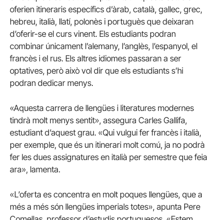
oferien itineraris específics d’àrab, català, gallec, grec,
hebreu, italià, llatí, polonès i portuguès que deixaran
d’oferir-se el curs vinent. Els estudiants podran
combinar únicament l’alemany, l’anglès, l’espanyol, el
francès i el rus. Els altres idiomes passaran a ser
optatives, però això vol dir que els estudiants s’hi
podran dedicar menys.
«Aquesta carrera de llengües i literatures modernes
tindrà molt menys sentit», assegura Carles Gallifa,
estudiant d’aquest grau. «Qui vulgui fer francès i italià,
per exemple, que és un itinerari molt comú, ja no podrà
fer les dues assignatures en italià per semestre que feia
ara», lamenta.
«L’oferta es concentra en molt poques llengües, que a
més a més són llengües imperials totes», apunta Pere
Comellas, professor d’estudis portuguesos. «Estem