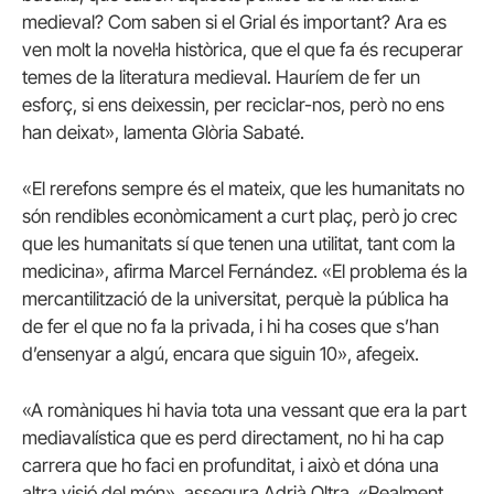
medieval? Com saben si el Grial és important? Ara es
ven molt la novel·la històrica, que el que fa és recuperar
temes de la literatura medieval. Hauríem de fer un
esforç, si ens deixessin, per reciclar-nos, però no ens
han deixat», lamenta Glòria Sabaté.
«El rerefons sempre és el mateix, que les humanitats no
són rendibles econòmicament a curt plaç, però jo crec
que les humanitats sí que tenen una utilitat, tant com la
medicina», afirma Marcel Fernández. «El problema és la
mercantilització de la universitat, perquè la pública ha
de fer el que no fa la privada, i hi ha coses que s’han
d’ensenyar a algú, encara que siguin 10», afegeix.
«A romàniques hi havia tota una vessant que era la part
mediavalística que es perd directament, no hi ha cap
carrera que ho faci en profunditat, i això et dóna una
altra visió del món», assegura Adrià Oltra. «Realment