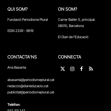
QUI SOM?
ON SOM?
Fundació Periodisme Plural
Carrer Bailén 5, principal.
08010, Barcelona
ISSN 2339 - 9619
El Diari de l'Educació
CONTACTA'NS
CONNECTA
Ana Basanta
X
Instagram
Facebook
RSS
(Twitter)
abasanta@periodismeplural.cat
redaccio@diarieducacio.cat
publicitat@periodismeplural.cat
Telèfon:
932 311 247