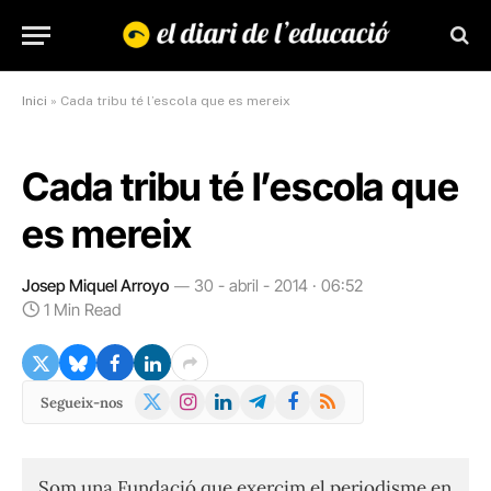
Inici
»
Cada tribu té l’escola que es mereix
Cada tribu té l’escola que
es mereix
Josep Miquel Arroyo
30 - abril - 2014 · 06:52
1 Min Read
X
Instagram
LinkedIn
Telegram
Facebook
RSS
Segueix-nos
(Twitter)
Som una Fundació que exercim el periodisme en