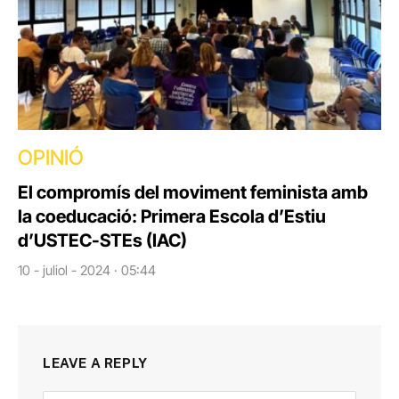
OPINIÓ
El compromís del moviment feminista amb
la coeducació: Primera Escola d’Estiu
d’USTEC-STEs (IAC)
10 - juliol - 2024 · 05:44
LEAVE A REPLY