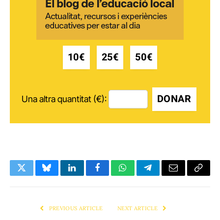
10€
25€
50€
DONAR
Una altra quantitat (€):
Twitter
Bluesky
LinkedIn
Facebook
WhatsApp
Telegram
Email
Copy
Link
PREVIOUS ARTICLE
NEXT ARTICLE