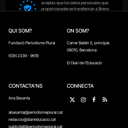
QUI SOM?
ON SOM?
Fundació Periodisme Plural
Carrer Bailén 5, principal.
08010, Barcelona
ISSN 2339 - 9619
El Diari de l'Educació
CONTACTA'NS
CONNECTA
Ana Basanta
X
Instagram
Facebook
RSS
(Twitter)
abasanta@periodismeplural.cat
redaccio@diarieducacio.cat
publicitat@periodismeplural.cat