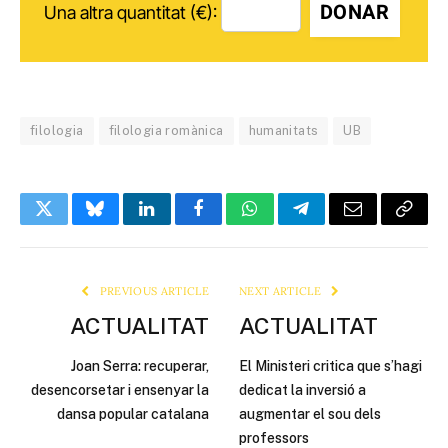
DONAR
Una altra quantitat (€):
filologia
filologia romànica
humanitats
UB
Twitter
Bluesky
LinkedIn
Facebook
WhatsApp
Telegram
Email
Copy
Link
PREVIOUS ARTICLE
NEXT ARTICLE
ACTUALITAT
ACTUALITAT
Joan Serra: recuperar,
El Ministeri critica que s’hagi
desencorsetar i ensenyar la
dedicat la inversió a
dansa popular catalana
augmentar el sou dels
professors