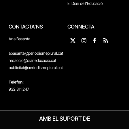
El Diari de l'Educació
CONTACTA'NS
CONNECTA
Ana Basanta
X
Instagram
Facebook
RSS
(Twitter)
abasanta@periodismeplural.cat
redaccio@diarieducacio.cat
publicitat@periodismeplural.cat
Telèfon:
932 311 247
AMB EL SUPORT DE