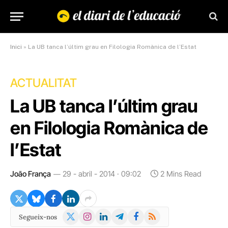
Inici
»
La UB tanca l’últim grau en Filologia Romànica de l’Estat
ACTUALITAT
La UB tanca l’últim grau
en Filologia Romànica de
l’Estat
João França
29 - abril - 2014 · 09:02
2 Mins Read
X
Instagram
LinkedIn
Telegram
Facebook
RSS
Segueix-nos
(Twitter)