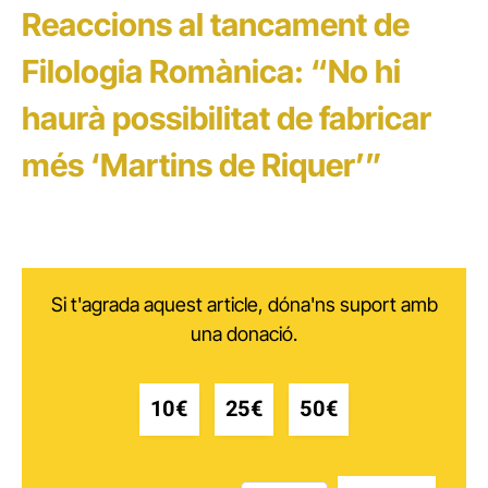
Reaccions al tancament de
Filologia Romànica: “No hi
haurà possibilitat de fabricar
més ‘Martins de Riquer’”
Si t'agrada aquest article, dóna'ns suport amb
una donació.
10€
25€
50€