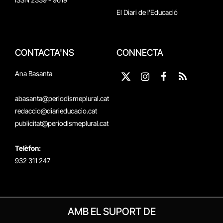
El Diari de l'Educació
CONTACTA'NS
CONNECTA
Ana Basanta
X
Instagram
Facebook
RSS
(Twitter)
abasanta@periodismeplural.cat
redaccio@diarieducacio.cat
publicitat@periodismeplural.cat
Telèfon:
932 311 247
AMB EL SUPORT DE