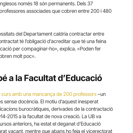
s anglesos només 18 són permanents. Dels 37
 professores associades que cobren entre 200 i 480
ssitats del Departament caldria contractar entre
ontractat té l’obligació d’acreditar que té una feina
dedicació per compaginar-ho», explica. «Poden fer
cobren molt poc».
 a la Facultat d’Educació
el curs amb una mancança de 200 professors
–un
es sense docència. El motiu d’aquest inesperat
licacions burocràtiques, derivades de la contractació
014-2015 a la facultat de nova creació. La UB va
cursos anteriors, ha estat el deganat d’Educació
orat vacant, mentre que abans ho feia el vicerectorat