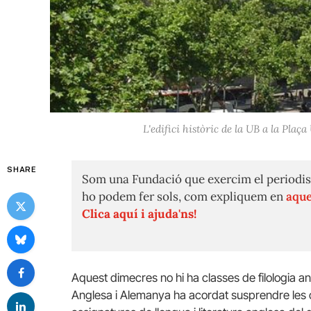
L'edifici històric de la UB a la Pl
SHARE
Som una Fundació que exercim el periodis
ho podem fer sols, com expliquem en
aque
Clica aquí i ajuda'ns!
Aquest dimecres no hi ha classes de filologia an
Anglesa i Alemanya ha acordat susprendre les c