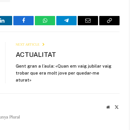
LinkedIn
Facebook
WhatsApp
Telegram
Email
Copy
Link
NEXT ARTICLE
ACTUALITAT
Gent gran a l’aula: «Quan em vaig jubilar vaig
trobar que era molt jove per quedar-me
aturat»
Website
X
(Twitte
unya Plural