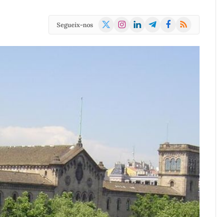
X
Instagram
LinkedIn
Telegram
Facebook
RSS
Segueix-nos
(Twitter)