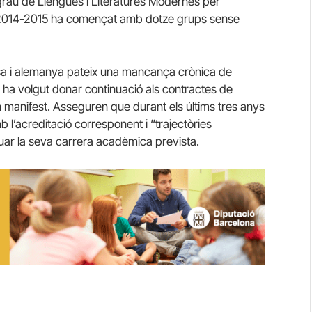
 grau de Llengües i Literatures Modernes per
s 2014-2015 ha començat amb dotze grups sense
esa i alemanya pateix una mancança crònica de
ha volgut donar continuació als contractes de
n manifest. Asseguren que durant els últims tres anys
 l’acreditació corresponent i “trajectòries
ar la seva carrera acadèmica prevista.