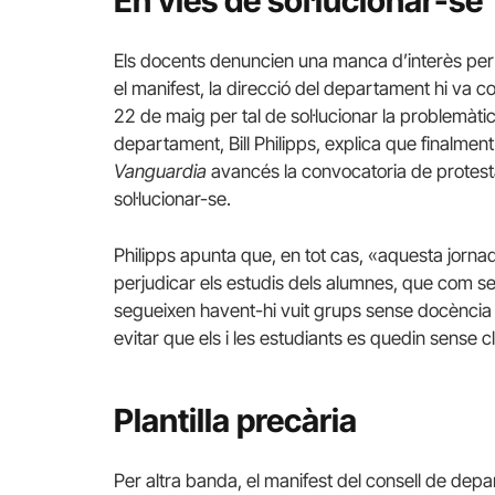
En vies de sol·lucionar-se
Els docents denuncien una manca d’interès per p
el manifest, la direcció del departament hi va c
22 de maig per tal de sol·lucionar la problemàtica
departament, Bill Philipps, explica que finalme
Vanguardia
avancés la convocatoria de protesta 
sol·lucionar-se.
Philipps apunta que, en tot cas, «aquesta jorn
perjudicar els estudis dels alumnes, que com s
segueixen havent-hi vuit grups sense docència 
evitar que els i les estudiants es quedin sense c
Plantilla precària
Per altra banda, el manifest del consell de depa