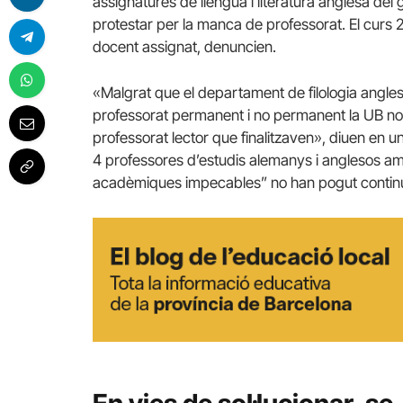
assignatures de llengua i literatura anglesa del
protestar per la manca de professorat. El cur
docent assignat, denuncien.
«Malgrat que el departament de filologia angl
professorat permanent i no permanent la UB no 
professorat lector que finalitzaven», diuen en u
4 professores d’estudis alemanys i anglesos amb
acadèmiques impecables” no han pogut continu