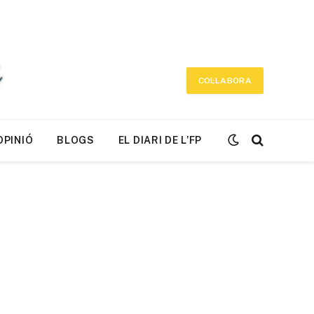
COL·LABORA
OPINIÓ
BLOGS
EL DIARI DE L’FP