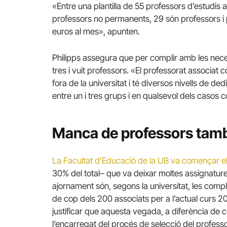
«Entre una plantilla de 55 professors d’estudi
professors no permanents, 29 són professors i
euros al mes», apunten.
Philipps assegura que per complir amb les nece
tres i vuit professors. «El professorat associat c
fora de la universitat i té diversos nivells de 
entre un i tres grups i en qualsevol dels casos 
Manca de professors també
La Facultat d’Educació de la UB va començar 
30% del total– que va deixar moltes assignatur
ajornament són, segons la universitat, les comp
de cop dels 200 associats per a l’actual curs 2
justificar que aquesta vegada, a diferència de 
l’encarregat del procés de selecció del profess