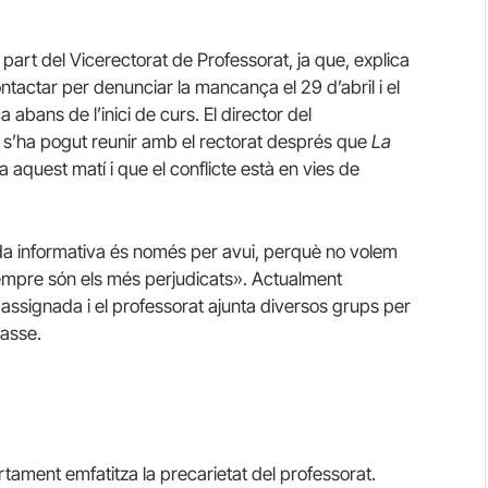
art del Vicerectorat de Professorat, ja que, explica
ontactar per denunciar la mancança el 29 d’abril i el
 abans de l’inici de curs. El director del
nt s’ha pogut reunir amb el rectorat després que
La
aquest matí i que el conflicte està en vies de
ada informativa és només per avui, perquè no volem
empre són els més perjudicats». Actualment
assignada i el professorat ajunta diversos grups per
lasse.
rtament emfatitza la precarietat del professorat.