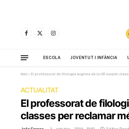
Facebook
X
Instagram
(Twitter)
ESCOLA
JOVENTUT I INFÀNCIA
Inici
»
El professorat de filologia anglesa de la UB suspèn cla
ACTUALITAT
El professorat de filolo
classes per reclamar m