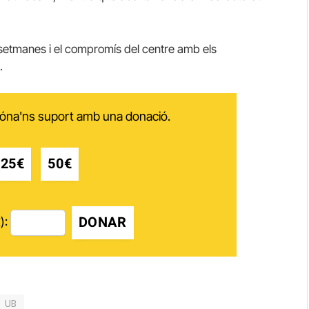
setmanes i el compromís del centre amb els
.
 dóna'ns suport amb una donació.
25€
50€
DONAR
):
UB