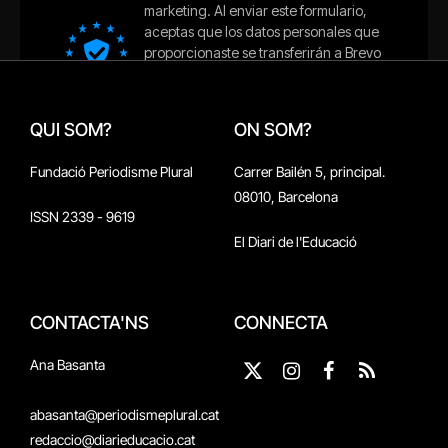
QUI SOM?
ON SOM?
Fundació Periodisme Plural
Carrer Bailén 5, principal.
08010, Barcelona
ISSN 2339 - 9619
El Diari de l'Educació
CONTACTA'NS
CONNECTA
Ana Basanta
X
Instagram
Facebook
RSS
(Twitter)
abasanta@periodismeplural.cat
redaccio@diarieducacio.cat