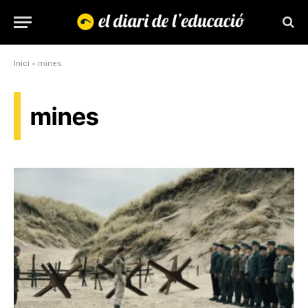
Inici
»
mines
mines