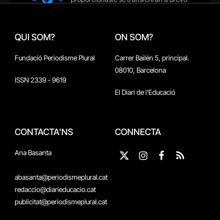
QUI SOM?
ON SOM?
Fundació Periodisme Plural
Carrer Bailén 5, principal.
08010, Barcelona
ISSN 2339 - 9619
El Diari de l'Educació
CONTACTA'NS
CONNECTA
Ana Basanta
X
Instagram
Facebook
RSS
(Twitter)
abasanta@periodismeplural.cat
redaccio@diarieducacio.cat
publicitat@periodismeplural.cat