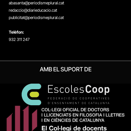
(Twitter)
abasanta@periodismeplural.cat
redaccio@diarieducacio.cat
publicitat@periodismeplural.cat
Telèfon:
932 311 247
AMB EL SUPORT DE