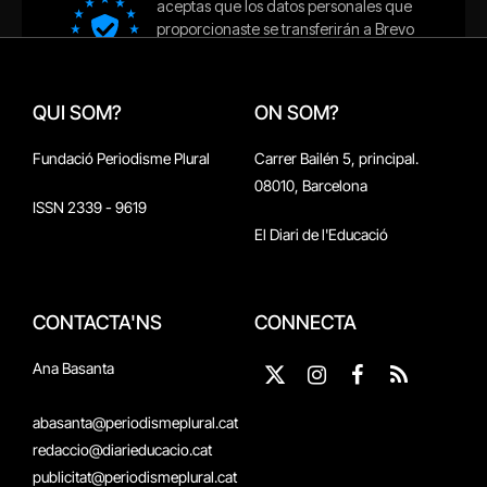
QUI SOM?
ON SOM?
Fundació Periodisme Plural
Carrer Bailén 5, principal.
08010, Barcelona
ISSN 2339 - 9619
El Diari de l'Educació
CONTACTA'NS
CONNECTA
Ana Basanta
X
Instagram
Facebook
RSS
(Twitter)
abasanta@periodismeplural.cat
redaccio@diarieducacio.cat
publicitat@periodismeplural.cat