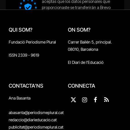
QUI SOM?
ON SOM?
Fundació Periodisme Plural
Carrer Bailén 5, principal.
08010, Barcelona
ISSN 2339 - 9619
El Diari de l'Educació
CONTACTA'NS
CONNECTA
Ana Basanta
X
Instagram
Facebook
RSS
(Twitter)
abasanta@periodismeplural.cat
redaccio@diarieducacio.cat
publicitat@periodismeplural.cat