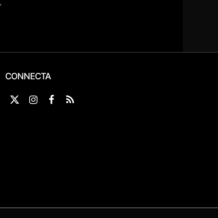
CONNECTA
X
Instagram
Facebook
RSS
(Twitter)