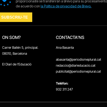
ON SOM?
CONTACTA'NS
Carrer Bailén 5, principal.
Ana Basanta
08010, Barcelona
abasanta@periodismeplural.cat
El Diari de l'Educació
redaccio@diarieducacio.cat
publicitat@periodismeplural.cat
Telèfon:
932 311 247