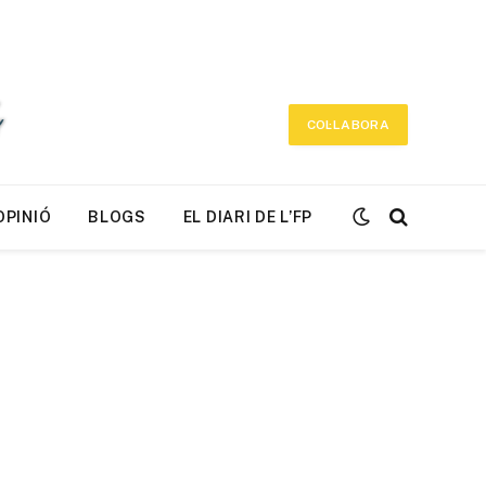
COL·LABORA
OPINIÓ
BLOGS
EL DIARI DE L’FP