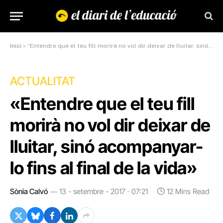
Inici
»
“Entendre que el teu fill morirà no vol dir deixar de lluitar, sinó acompanyar-lo fins al final de la vida”
ACTUALITAT
«Entendre que el teu fill
morirà no vol dir deixar de
lluitar, sinó acompanyar-
lo fins al final de la vida»
Sònia Calvó
13 - setembre - 2017 · 07:21
12 Mins Read