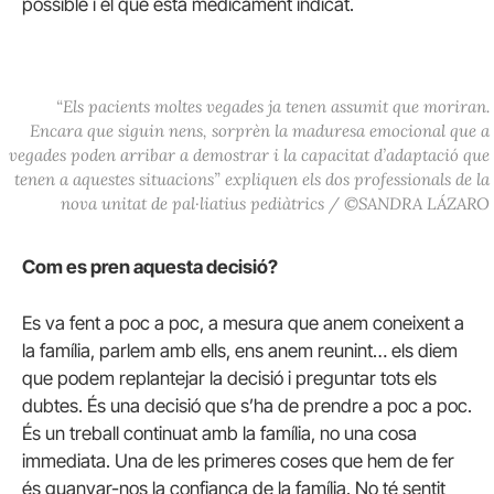
possible i el que està mèdicament indicat.
“Els pacients moltes vegades ja tenen assumit que moriran.
Encara que siguin nens, sorprèn la maduresa emocional que a
vegades poden arribar a demostrar i la capacitat d’adaptació que
tenen a aquestes situacions” expliquen els dos professionals de la
nova unitat de pal·liatius pediàtrics / ©SANDRA LÁZARO
Com es pren aquesta decisió?
Es va fent a poc a poc, a mesura que anem coneixent a
la família, parlem amb ells, ens anem reunint… els diem
que podem replantejar la decisió i preguntar tots els
dubtes. És una decisió que s’ha de prendre a poc a poc.
És un treball continuat amb la família, no una cosa
immediata. Una de les primeres coses que hem de fer
és guanyar-nos la confiança de la família. No té sentit