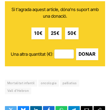
Si t'agrada aquest article, dóna'ns suport amb
una donació.
10€
25€
50€
DONAR
Una altra quantitat (€):
Mortalitat infantil
oncologia
pal·liatius
Vall d'Hebron