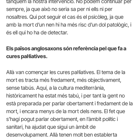
tanquem la nostra intervenció. No podem continuar per
sempre, ja que això no seria sa per ni ells ni per
nosaltres. Qui pot seguir el cas és el psicòleg, ja que
amb la mort d’un nen hi ha més risc d’un dol patològic, i
és ell qui ho ha de detectar.
Els països anglosaxons són referència pel que fa a
cures pal·liatives.
Allà van començar les cures pal·liatives. El tema de la
mort es tracta més fredament, més objectivament,
sense tabús. Aquí, a la cultura mediterrània,
històricament ha estat més tabú, i per tant la gent no
està preparada per parlar obertament i fredament de la
mort, i encara menys de la mort dels nens. El fet que
s’hagi pogut parlar obertament, en l’àmbit polític i
sanitari, ha ajudat que sigui un àmbit de
desenvolupament. Allà tenen molt ben establerta