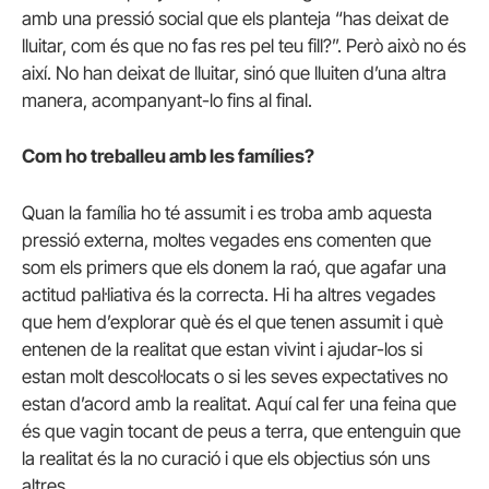
amb una pressió social que els planteja “has deixat de
lluitar, com és que no fas res pel teu fill?”. Però això no és
així. No han deixat de lluitar, sinó que lluiten d’una altra
manera, acompanyant-lo fins al final.
Com ho treballeu amb les famílies?
Quan la família ho té assumit i es troba amb aquesta
pressió externa, moltes vegades ens comenten que
som els primers que els donem la raó, que agafar una
actitud pal·liativa és la correcta. Hi ha altres vegades
que hem d’explorar què és el que tenen assumit i què
entenen de la realitat que estan vivint i ajudar-los si
estan molt descol·locats o si les seves expectatives no
estan d’acord amb la realitat. Aquí cal fer una feina que
és que vagin tocant de peus a terra, que entenguin que
la realitat és la no curació i que els objectius són uns
altres.