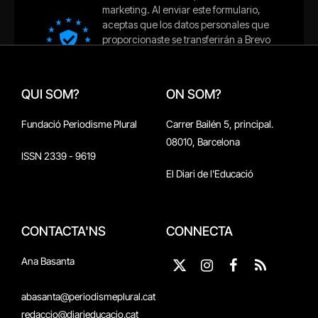
QUI SOM?
ON SOM?
Fundació Periodisme Plural
Carrer Bailén 5, principal.
08010, Barcelona
ISSN 2339 - 9619
El Diari de l'Educació
CONTACTA'NS
CONNECTA
Ana Basanta
X
Instagram
Facebook
RSS
(Twitter)
abasanta@periodismeplural.cat
redaccio@diarieducacio.cat