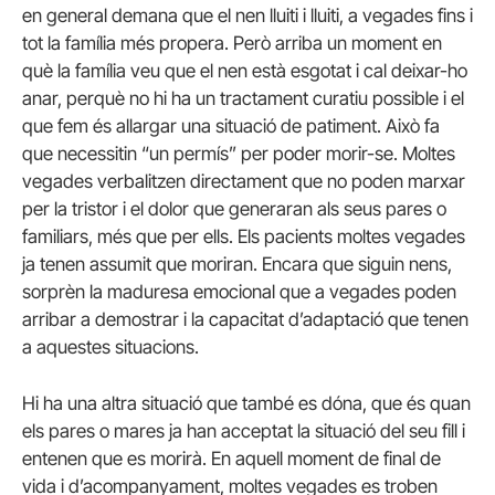
en general demana que el nen lluiti i lluiti, a vegades fins i
tot la família més propera. Però arriba un moment en
què la família veu que el nen està esgotat i cal deixar-ho
anar, perquè no hi ha un tractament curatiu possible i el
que fem és allargar una situació de patiment. Això fa
que necessitin “un permís” per poder morir-se. Moltes
vegades verbalitzen directament que no poden marxar
per la tristor i el dolor que generaran als seus pares o
familiars, més que per ells. Els pacients moltes vegades
ja tenen assumit que moriran. Encara que siguin nens,
sorprèn la maduresa emocional que a vegades poden
arribar a demostrar i la capacitat d’adaptació que tenen
a aquestes situacions.
Hi ha una altra situació que també es dóna, que és quan
els pares o mares ja han acceptat la situació del seu fill i
entenen que es morirà. En aquell moment de final de
vida i d’acompanyament, moltes vegades es troben