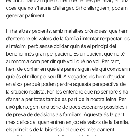
evolució natural i que no hem de fer res per allargar una
cosa que no s’hauria d’allargar. Si ho allarguem, podem
generar patiment.
Hi ha altres pacients, amb malalties cròniques, que hem
d’entendre els valors de la família i intentar respectar-los
al màxim, però sense oblidar quin és el principi del
benefici més gran pel pacient. És un pacient que no té
autonomia com per dir què vol i què no vol. Per tant,
hem de confiar en què els pares siguin els qui considerin
què és el millor pel seu fill. A vegades els hem d’ajudar
en això, perquè poden perdre aquesta perspectiva de
la situació realista. Fer-los entendre que no sempre s’ha
d’anar a per totes també és part de la nostra feina. Per
això plantegem una sèrie de pocs escenaris possibles i
de presa de decisions als familiars. Aquesta és la part
més delicada, quan entren en joc els valors de la família,
els principis de la bioètica i el que és mèdicament