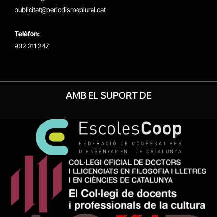
publicitat@periodismeplural.cat
Telèfon:
932 311 247
AMB EL SUPORT DE