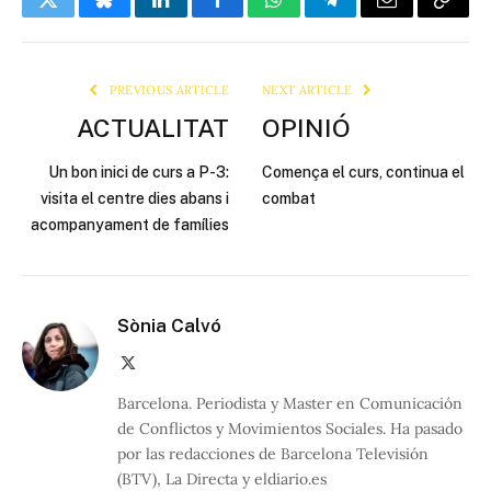
Twitter
Bluesky
LinkedIn
Facebook
WhatsApp
Telegram
Email
Copy
Link
PREVIOUS ARTICLE
NEXT ARTICLE
ACTUALITAT
OPINIÓ
Un bon inici de curs a P-3:
Comença el curs, continua el
visita el centre dies abans i
combat
acompanyament de famílies
Sònia Calvó
X
(Twitter)
Barcelona. Periodista y Master en Comunicación
de Conflictos y Movimientos Sociales. Ha pasado
por las redacciones de Barcelona Televisión
(BTV), La Directa y eldiario.es