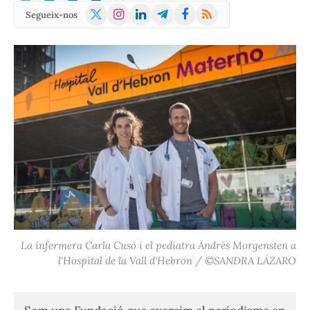
X
Instagram
LinkedIn
Telegram
Facebook
RSS
Segueix-nos
(Twitter)
La infermera Carla Cusó i el pediatra Andrés Morgensten a
l'Hospital de la Vall d'Hebron / ©SANDRA LÁZARO