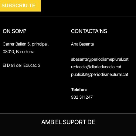
ON SOM?
CONTACTA'NS
Carrer Bailén 5, principal.
Ana Basanta
08010, Barcelona
abasanta@periodismeplural.cat
El Diari de l'Educació
redaccio@diarieducacio.cat
publicitat@periodismeplural.cat
Telèfon:
932 311 247
AMB EL SUPORT DE