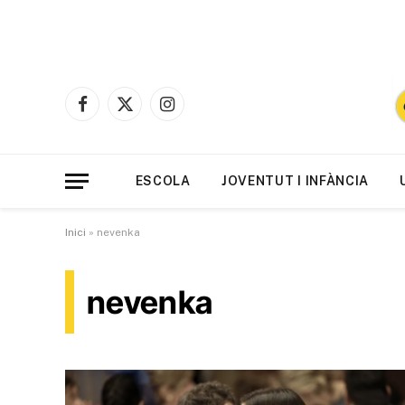
Facebook
X
Instagram
(Twitter)
ESCOLA
JOVENTUT I INFÀNCIA
Inici
»
nevenka
nevenka