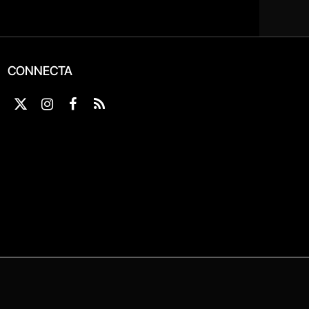
CONNECTA
X
Instagram
Facebook
RSS
(Twitter)