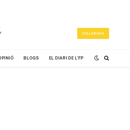
COL·LABORA
OPINIÓ
BLOGS
EL DIARI DE L’FP