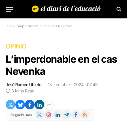
Inici
»
L’imperdonable en el cas Nevenka
OPINIÓ
L’imperdonable en el cas
Nevenka
José Ramón Ubieto
18 - octubre - 2024 · 07:45
3 Mins Read
X
Instagram
LinkedIn
Telegram
Facebook
RSS
Segueix-nos
(Twitter)