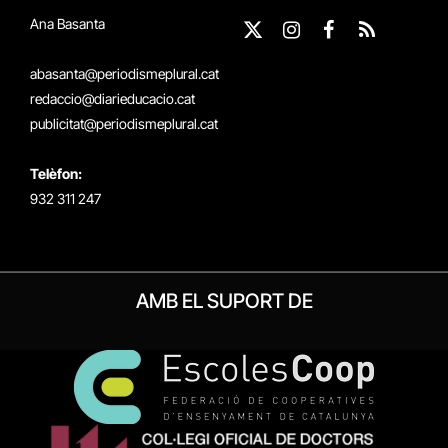
Ana Basanta
X
Instagram
Facebook
RSS
(Twitter)
abasanta@periodismeplural.cat
redaccio@diarieducacio.cat
publicitat@periodismeplural.cat
Telèfon:
932 311 247
AMB EL SUPORT DE