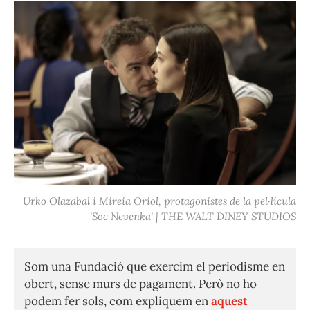
Urko Olazabal i Mireia Oriol, protagonistes de la pel·lícula
'Soc Nevenka' | THE WALT DINEY STUDIOS
Som una Fundació que exercim el periodisme en
obert, sense murs de pagament. Però no ho
podem fer sols, com expliquem en
aquest