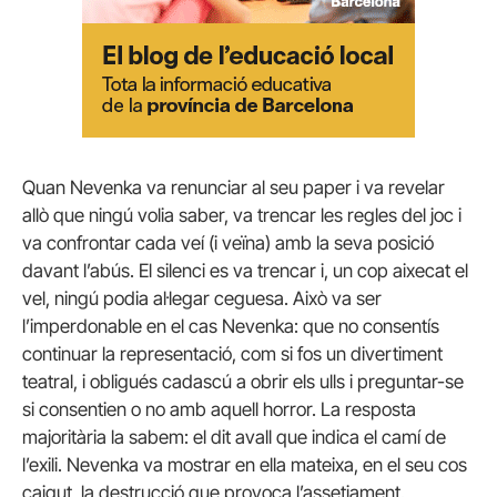
Quan Nevenka va renunciar al seu paper i va revelar
allò que ningú volia saber, va trencar les regles del joc i
va confrontar cada veí (i veïna) amb la seva posició
davant l’abús. El silenci es va trencar i, un cop aixecat el
vel, ningú podia al·legar ceguesa. Això va ser
l’imperdonable en el cas Nevenka: que no consentís
continuar la representació, com si fos un divertiment
teatral, i obligués cadascú a obrir els ulls i preguntar-se
si consentien o no amb aquell horror. La resposta
majoritària la sabem: el dit avall que indica el camí de
l’exili. Nevenka va mostrar en ella mateixa, en el seu cos
caigut, la destrucció que provoca l’assetjament.