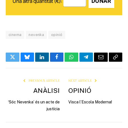
DONAR
Una altra quantitat (€):
cinema
nevenka
opinió
Twitter
Bluesky
LinkedIn
Facebook
WhatsApp
Telegram
Email
Copy
Link
PREVIOUS ARTICLE
NEXT ARTICLE
ANÀLISI
OPINIÓ
‘Sóc Nevenka’ és un acte de
Visca l’Escola Moderna!
justícia