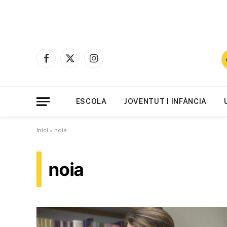
Facebook
X
Instagram
(Twitter)
ESCOLA
JOVENTUT I INFÀNCIA
Inici
»
noia
noia