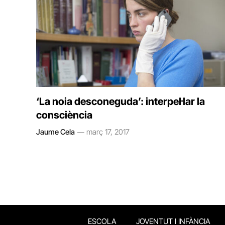
‘La noia desconeguda’: interpel·lar la
consciència
Jaume Cela
març 17, 2017
ESCOLA
JOVENTUT I INFÀNCIA