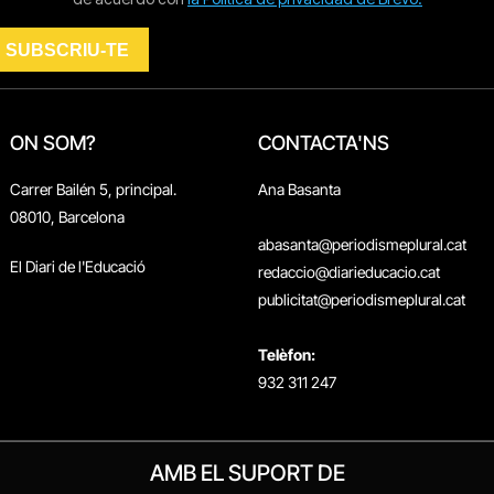
ON SOM?
CONTACTA'NS
Carrer Bailén 5, principal.
Ana Basanta
08010, Barcelona
abasanta@periodismeplural.cat
El Diari de l'Educació
redaccio@diarieducacio.cat
publicitat@periodismeplural.cat
Telèfon:
932 311 247
AMB EL SUPORT DE