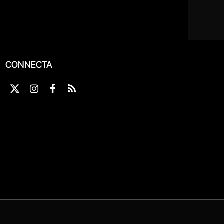
CONNECTA
X
Instagram
Facebook
RSS
(Twitter)