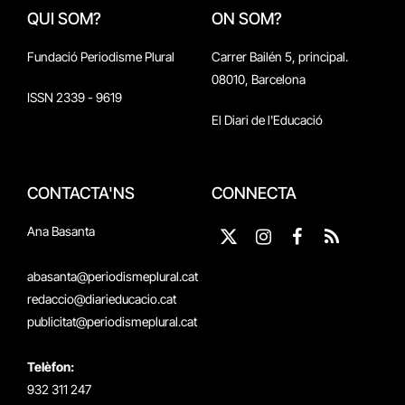
QUI SOM?
ON SOM?
Fundació Periodisme Plural
Carrer Bailén 5, principal.
08010, Barcelona
ISSN 2339 - 9619
El Diari de l'Educació
CONTACTA'NS
CONNECTA
Ana Basanta
X
Instagram
Facebook
RSS
(Twitter)
abasanta@periodismeplural.cat
redaccio@diarieducacio.cat
publicitat@periodismeplural.cat
Telèfon:
932 311 247