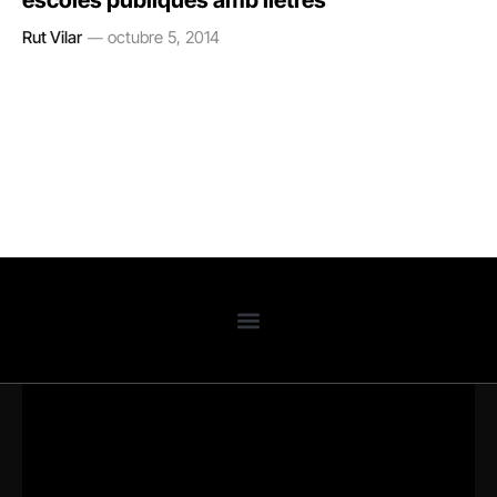
escoles públiques amb lletres
Rut Vilar
octubre 5, 2014