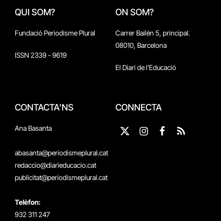
QUI SOM?
ON SOM?
Fundació Periodisme Plural
Carrer Bailén 5, principal.
08010, Barcelona
ISSN 2339 - 9619
El Diari de l'Educació
CONTACTA'NS
CONNECTA
Ana Basanta
X
Instagram
Facebook
RSS
(Twitter)
abasanta@periodismeplural.cat
redaccio@diarieducacio.cat
publicitat@periodismeplural.cat
Telèfon:
932 311 247