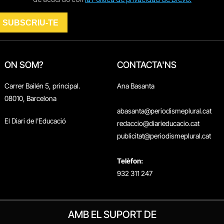
ON SOM?
CONTACTA'NS
Carrer Bailén 5, principal.
Ana Basanta
08010, Barcelona
abasanta@periodismeplural.cat
El Diari de l'Educació
redaccio@diarieducacio.cat
publicitat@periodismeplural.cat
Telèfon:
932 311 247
AMB EL SUPORT DE