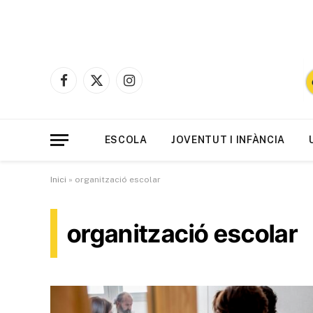
Facebook
X
Instagram
(Twitter)
ESCOLA
JOVENTUT I INFÀNCIA
Inici
»
organització escolar
organització escolar