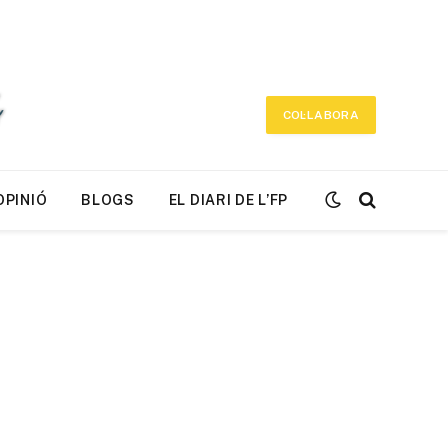
COL·LABORA
OPINIÓ
BLOGS
EL DIARI DE L’FP