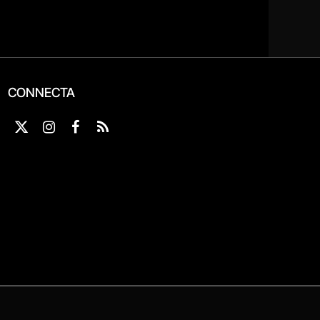
CONNECTA
X
Instagram
Facebook
RSS
(Twitter)