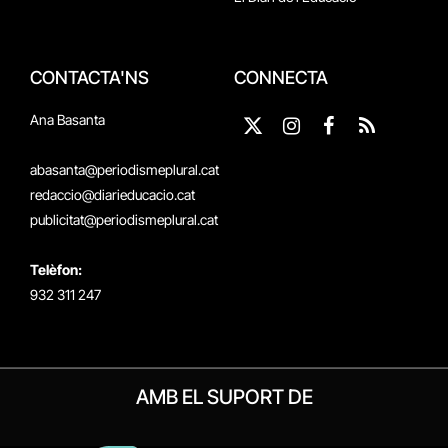
CONTACTA'NS
CONNECTA
Ana Basanta
X
Instagram
Facebook
RSS
(Twitter)
abasanta@periodismeplural.cat
redaccio@diarieducacio.cat
publicitat@periodismeplural.cat
Telèfon:
932 311 247
AMB EL SUPORT DE