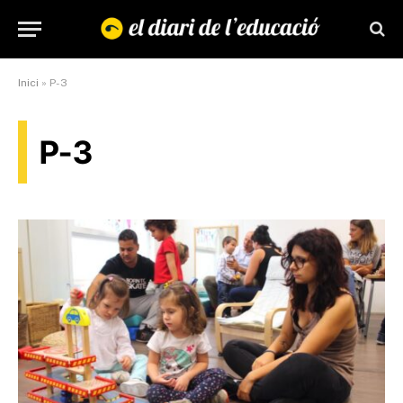
Inici
»
P-3
P-3