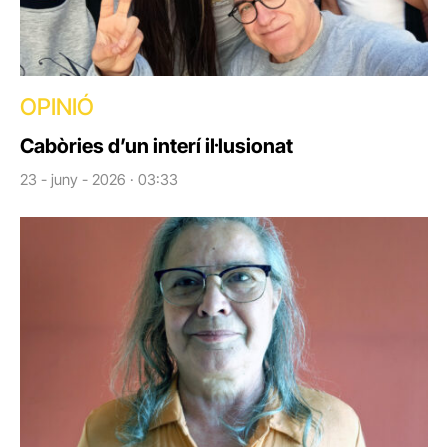
OPINIÓ
Cabòries d’un interí il·lusionat
23 - juny - 2026 · 03:33