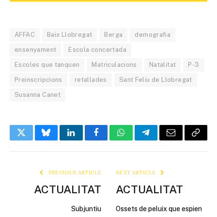
AFFAC
Baix Llobregat
Berga
demografia
ensenyament
Escola concertada
Escoles que tanquen
Matriculacions
Natalitat
P-3
Preinscripcions
retallades
Sant Feliu de Llobregat
Susanna Canet
Twitter
Bluesky
LinkedIn
Facebook
WhatsApp
Telegram
Email
Copy
Link
PREVIOUS ARTICLE
NEXT ARTICLE
ACTUALITAT
ACTUALITAT
Subjuntiu
Ossets de peluix que espien