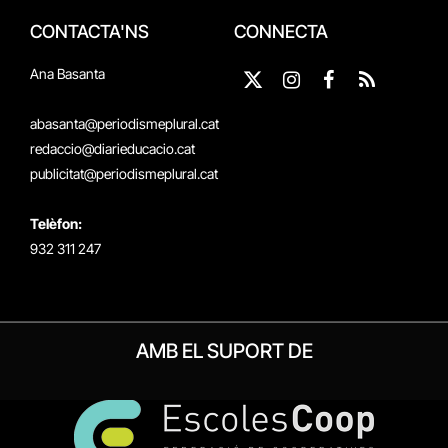
CONTACTA'NS
CONNECTA
Ana Basanta
X
Instagram
Facebook
RSS
(Twitter)
abasanta@periodismeplural.cat
redaccio@diarieducacio.cat
publicitat@periodismeplural.cat
Telèfon:
932 311 247
AMB EL SUPORT DE