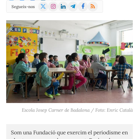
X
Instagram
LinkedIn
Telegram
Facebook
RSS
Segueix-nos
(Twitter)
Escola Josep Carner de Badalona / Foto: Enric Català
Som una Fundació que exercim el periodisme en