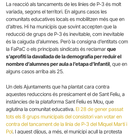
La reacció als tancaments de les línies de P-3 és molt
variada, segons el territori. En alguns casos les
comunitats educatives locals es mobilitzen més que en
d’altres. Hi ha municipis que sovint accepten que la
reducció de grups de P-3 és inevitable, com inevitable
és la caiguda d’alumnes. Però la consigna d’entitats com
la FaPaC o els principals sindicats és reclamar
que
s’aprofiti la davallada de la demografia per reduir el
nombre d’alumnes per aula a l’etapa d’Infantil
, que en
alguns casos arriba als 25.
Un dels Ajuntaments que ha plantat cara contra
aquestes reduccions és presicament el de Sant Feliu, a
instàncies de la plataforma Sant Feliu es Mou, que
aglutina la comunitat educativa.
El 28 de gener passat
tots els 8 grups municipals del consistori van votar en
contra del tancament de la línia de P-3 del Miquel Martí i
Pol
. I aquest dijous, a més, el municipi acull la protesta