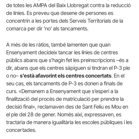
de totes les AMPA del Baix Llobregat contra la reducció
de línies. Es preveu que desene de persones es
concentrin a les portes dels Serveis Territorials de la
comarca per dir ‘no’ als tancaments.
A més de les ràtios, també lamenten que quan
Ensenyament decideix tancar les línies de centres
públics abans que s’hagin fet les preinscripcions –és a
dir, abans que els centres sàpiguen si tindran el P-3 ple
o no–
s’està afavorint els centres concertats
. En el
seu cas, els tancaments de P-3 es donen a finals de
curs. «Demanem a Ensenyament que s’esperi a la
finalització del procés de matriculació per prendre la
decisió final», reclamaven des de Sant Feliu es Mou en
el ple del 28 de gener. Només així, expressaven, es
tractaria de manera igualitària les escoles públiques i les
concertades.