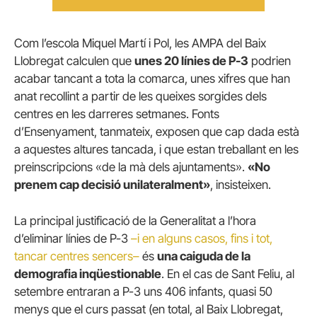
Com l’escola Miquel Martí i Pol, les AMPA del Baix
Llobregat calculen que
unes 20 línies de P-3
podrien
acabar tancant a tota la comarca, unes xifres que han
anat recollint a partir de les queixes sorgides dels
centres en les darreres setmanes. Fonts
d’Ensenyament, tanmateix, exposen que cap dada està
a aquestes altures tancada, i que estan treballant en les
preinscripcions «de la mà dels ajuntaments».
«No
prenem cap decisió unilateralment»
, insisteixen.
La principal justificació de la Generalitat a l’hora
d’eliminar línies de P-3
–i en alguns casos, fins i tot,
tancar centres sencers–
és
una caiguda de la
demografia inqüestionable
. En el cas de Sant Feliu, al
setembre entraran a P-3 uns 406 infants, quasi 50
menys que el curs passat (en total, al Baix Llobregat,