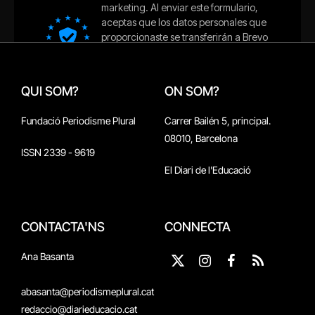
QUI SOM?
ON SOM?
Fundació Periodisme Plural
Carrer Bailén 5, principal.
08010, Barcelona
ISSN 2339 - 9619
El Diari de l'Educació
CONTACTA'NS
CONNECTA
Ana Basanta
X
Instagram
Facebook
RSS
(Twitter)
abasanta@periodismeplural.cat
redaccio@diarieducacio.cat