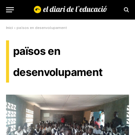
Inici
»
països en desenvolupament
països en
desenvolupament