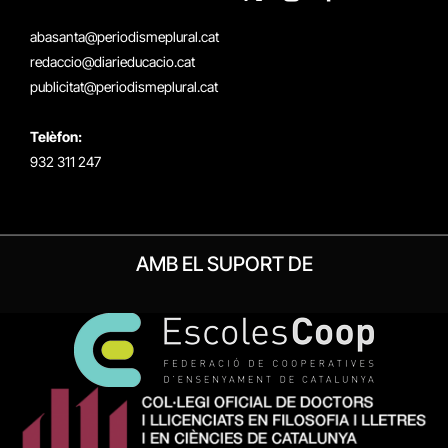
X
Instagram
Facebook
RSS
(Twitter)
abasanta@periodismeplural.cat
redaccio@diarieducacio.cat
publicitat@periodismeplural.cat
Telèfon:
932 311 247
AMB EL SUPORT DE