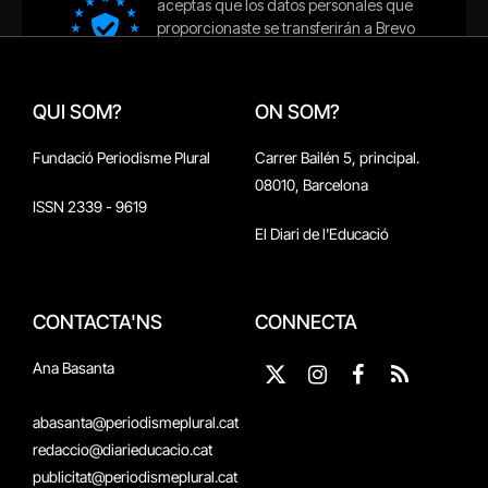
QUI SOM?
ON SOM?
Fundació Periodisme Plural
Carrer Bailén 5, principal.
08010, Barcelona
ISSN 2339 - 9619
El Diari de l'Educació
CONTACTA'NS
CONNECTA
Ana Basanta
X
Instagram
Facebook
RSS
(Twitter)
abasanta@periodismeplural.cat
redaccio@diarieducacio.cat
publicitat@periodismeplural.cat