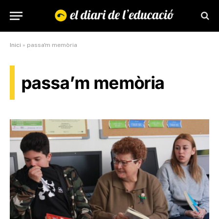
Inici
»
passa'm memòria
passa’m memòria