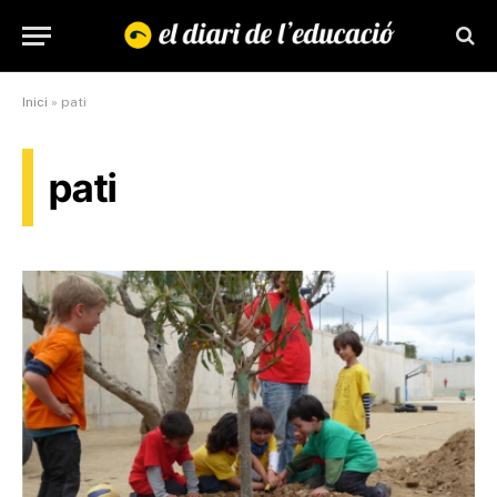
Inici
»
pati
pati