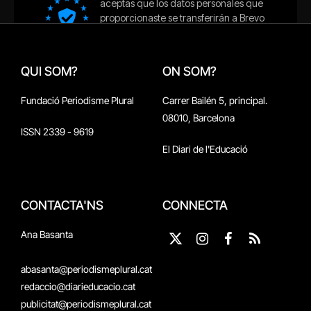
QUI SOM?
ON SOM?
Fundació Periodisme Plural
Carrer Bailén 5, principal.
08010, Barcelona
ISSN 2339 - 9619
El Diari de l'Educació
CONTACTA'NS
CONNECTA
Ana Basanta
X
Instagram
Facebook
RSS
(Twitter)
abasanta@periodismeplural.cat
redaccio@diarieducacio.cat
publicitat@periodismeplural.cat