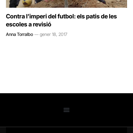
Contra l’imperi del futbol: els patis de les
escoles a revisió
Anna Torralbo
gener 18, 2017